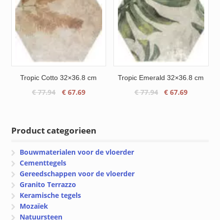
Tropic Cotto 32×36.8 cm
Tropic Emerald 32×36.8 cm
Oorspronkelijke
Huidige
Oorspronkelijke
Huidige
€
77.94
€
67.69
€
77.94
€
67.69
prijs
prijs
prijs
prijs
was:
is:
was:
is:
€ 77.94.
€ 67.69.
€ 77.94.
€ 67.69.
Product categorieen
Bouwmaterialen voor de vloerder
Cementtegels
Gereedschappen voor de vloerder
Granito Terrazzo
Keramische tegels
Mozaïek
Natuursteen