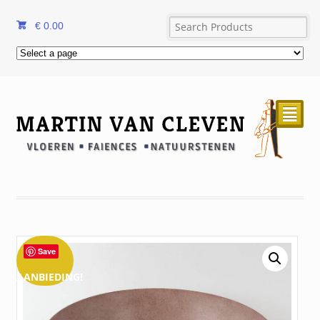
€
0.00
²
Save
AANBIEDING!