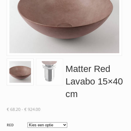
Matter Red
Lavabo 15×40
cm
Prijsklasse:
€
68.20
-
€
924.00
€ 68.20
tot
RED
€ 924.00