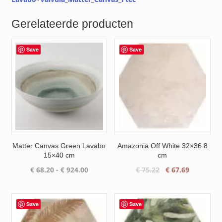
Gerelateerde producten
Save
Save
Matter Canvas Green Lavabo
Amazonia Off White 32×36.8
15×40 cm
cm
Prijsklasse:
Oorspronkelijke
Huidige
€
68.20
-
€
924.00
€
75.22
€
67.69
€ 68.20
prijs
prijs
tot
was:
is:
€ 924.00
€ 75.22.
€ 67.69.
Save
Save