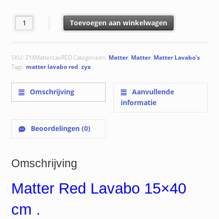
Matter Red Lavabo 15x40 cm aantal
Toevoegen aan winkelwagen
SKU:
ZYXMatterLavRED
Categorieën:
Matter
,
Matter
,
Matter Lavabo's
Tags:
matter lavabo red
,
zyx
Omschrijving
Aanvullende
informatie
Beoordelingen (0)
Omschrijving
Matter Red Lavabo 15×40
cm .