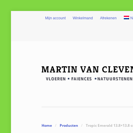
Mijn account
Winkelmand
Afrekenen
N
Home
/
Producten
/
Tropic Emerald 13.8×13.8 