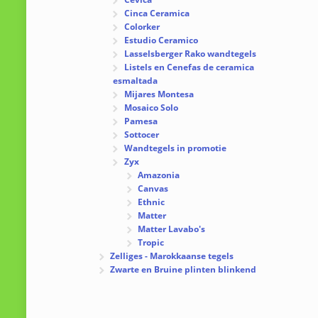
Cinca Ceramica
Colorker
Estudio Ceramico
Lasselsberger Rako wandtegels
Listels en Cenefas de ceramica
esmaltada
Mijares Montesa
Mosaico Solo
Pamesa
Sottocer
Wandtegels in promotie
Zyx
Amazonia
Canvas
Ethnic
Matter
Matter Lavabo's
Tropic
Zelliges - Marokkaanse tegels
Zwarte en Bruine plinten blinkend