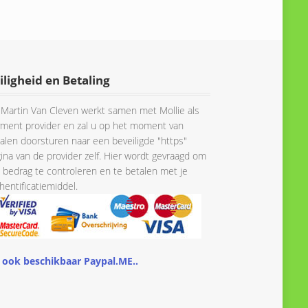
prijs
prijs
prijs
prijs
was:
is:
was:
is:
€ 69.85.
€ 59.90.
€ 75.22.
€ 67.69.
iligheid en Betaling
Martin Van Cleven werkt samen met Mollie als
ment provider en zal u op het moment van
alen doorsturen naar een beveiligde "https"
ina van de provider zelf. Hier wordt gevraagd om
 bedrag te controleren en te betalen met je
hentificatiemiddel.
 ook beschikbaar Paypal.ME..