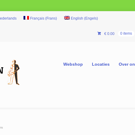
ederlands
Français
(
Frans
)
English
(
Engels
)
€
0.00
0 items
Webshop
Locaties
Over o
cm