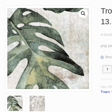
Tro
13
€
72.3
prijs p
Besc
Tropic 
SKU:
ZY
Tropic