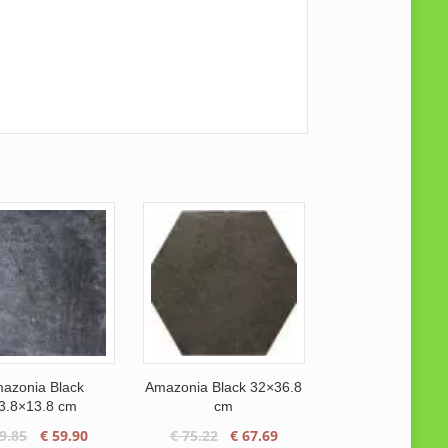
azonia Black
Amazonia Black 32×36.8
3.8×13.8 cm
cm
Oorspronkelijke
Huidige
Oorspronkelijke
Huidige
9.85
€
59.90
€
75.22
€
67.69