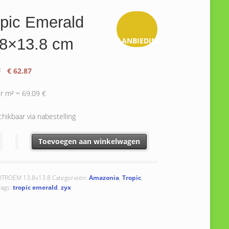
pic Emerald
.8×13.8 cm
AANBIEDING!
Oorspronkelijke
Huidige
7
€
62.87
prijs
prijs
was:
is:
er m² = 69.09 €
€ 72.37.
€ 62.87.
hikbaar via nabestelling
Emerald 13.8x13.8 cm aantal
Toevoegen aan winkelwagen
XTROEM 13.8x13.8
Categorieën:
Amazonia
,
Tropic
,
Tags:
tropic emerald
,
zyx