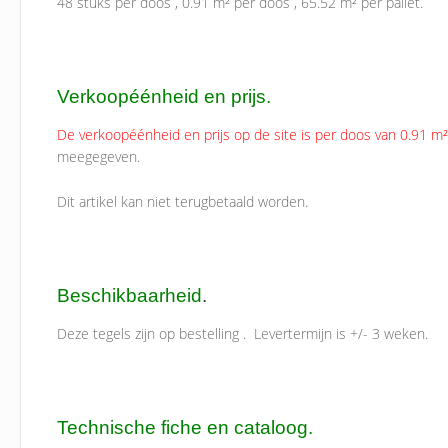
48 stuks per doos , 0.91 m² per doos , 65.52 m² per pallet.
Verkoopéénheid en prijs.
De verkoopéénheid en prijs op de site is per doos van 0.91 m²
meegegeven.
Dit artikel kan niet terugbetaald worden.
Beschikbaarheid
.
Deze tegels zijn op bestelling . Levertermijn is +/- 3 weken.
Technische fiche en cataloog.