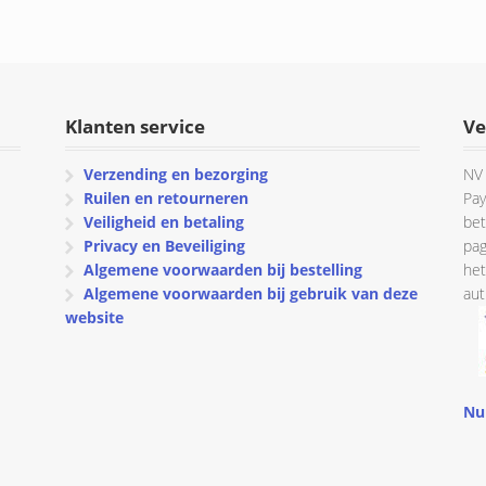
prijs
prijs
was:
is:
was:
is:
€ 77.94.
€ 67.69.
€ 72.37.
€ 62.87.
Klanten service
Ve
Verzending en bezorging
NV 
Ruilen en retourneren
Pay
Veiligheid en betaling
bet
Privacy en Beveiliging
pag
Algemene voorwaarden bij bestelling
het
Algemene voorwaarden bij gebruik van deze
aut
website
Nu