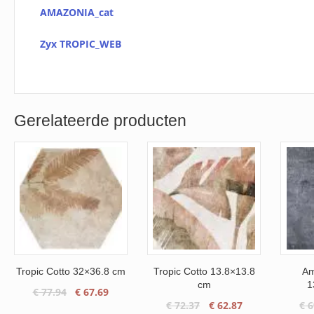
AMAZONIA_cat
Zyx TROPIC_WEB
Gerelateerde producten
Tropic Cotto 32×36.8 cm
Tropic Cotto 13.8×13.8
Am
cm
1
Oorspronkelijke
Huidige
€
77.94
€
67.69
Oorspronkelijke
Huidige
€
72.37
€
62.87
€
6
prijs
prijs