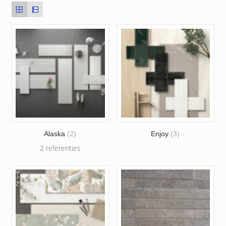
Alaska
(2)
Enjoy
(3)
2 referenties