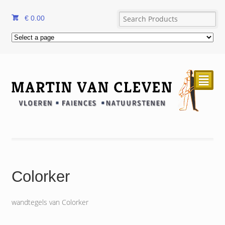
€
0.00
²
Colorker
wandtegels van Colorker