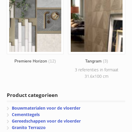
Premiere Horizon
(12)
Tangram
(3)
3 referenties in formaat
31.6x100 cm
Product categorieen
Bouwmaterialen voor de vloerder
Cementtegels
Gereedschappen voor de vloerder
Granito Terrazzo