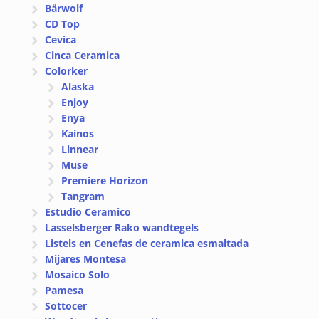
Bärwolf
CD Top
Cevica
Cinca Ceramica
Colorker
Alaska
Enjoy
Enya
Kainos
Linnear
Muse
Premiere Horizon
Tangram
Estudio Ceramico
Lasselsberger Rako wandtegels
Listels en Cenefas de ceramica esmaltada
Mijares Montesa
Mosaico Solo
Pamesa
Sottocer