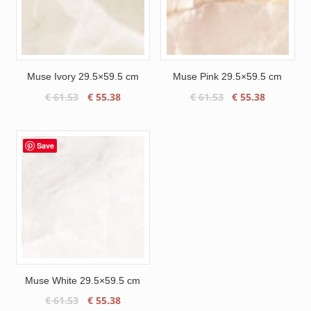
Muse Ivory 29.5×59.5 cm
Muse Pink 29.5×59.5 cm
Oorspronkelijke
Huidige
Oorspronkelijke
Huidige
€
61.53
€
55.38
€
61.53
€
55.38
prijs
prijs
prijs
prijs
was:
is:
was:
is:
€ 61.53.
€ 55.38.
€ 61.53.
€ 55.38.
Save
Muse White 29.5×59.5 cm
Oorspronkelijke
Huidige
€
61.53
€
55.38