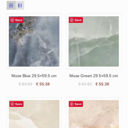
Save
Save
Muse Blue 29.5×59.5 cm
Muse Green 29.5×59.5 cm
Oorspronkelijke
Huidige
Oorspronkelijke
Huidige
€
61.53
€
55.38
€
61.53
€
55.38
prijs
prijs
prijs
prijs
was:
is:
was:
is:
€ 61.53.
€ 55.38.
€ 61.53.
€ 55.38.
Save
Save