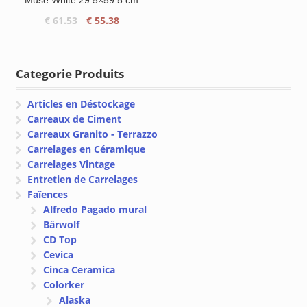
Muse White 29.5×59.5 cm
Le
Le
€
61.53
€
55.38
prix
prix
initial
actuel
était :
est :
Categorie Produits
€ 61.53.
€ 55.38.
Articles en Déstockage
Carreaux de Ciment
Carreaux Granito - Terrazzo
Carrelages en Céramique
Carrelages Vintage
Entretien de Carrelages
Faïences
Alfredo Pagado mural
Bärwolf
CD Top
Cevica
Cinca Ceramica
Colorker
Alaska