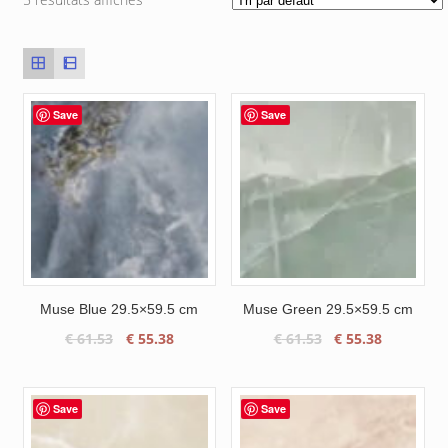
Save
Save
Muse Blue 29.5×59.5 cm
Muse Green 29.5×59.5 cm
Le
Le
Le
Le
€
61.53
€
55.38
€
61.53
€
55.38
prix
prix
prix
prix
initial
actuel
initial
actuel
était :
est :
était :
est :
Save
Save
€ 61.53.
€ 55.38.
€ 61.53.
€ 55.38.