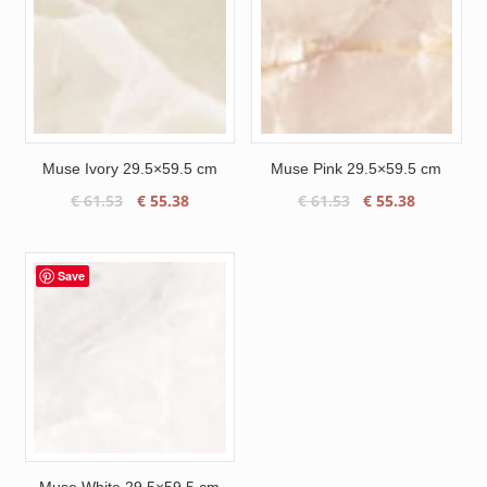
Muse Ivory 29.5×59.5 cm
Muse Pink 29.5×59.5 cm
Le
Le
Le
Le
€
61.53
€
55.38
€
61.53
€
55.38
prix
prix
prix
prix
initial
actuel
initial
actuel
était :
est :
était :
est :
Save
€ 61.53.
€ 55.38.
€ 61.53.
€ 55.38.