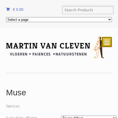
€
0.00
²
Muse
faïences
5 résultats affichés