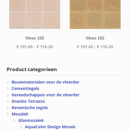
Vitreo 165
Vitreo 182
Prijsklasse:
Prijsklas
€
101.65
-
€
116.20
€
101.65
-
€
116.20
€ 101.65
€ 101.65
tot
tot
€ 116.20
€ 116.20
Product categorieen
Bouwmaterialen voor de vloerder
Cementtegels
Gereedschappen voor de vloerder
Granito Terrazzo
Keramische tegels
Mozaïek
Glasmozaïek
AquaColor Design Mosaic