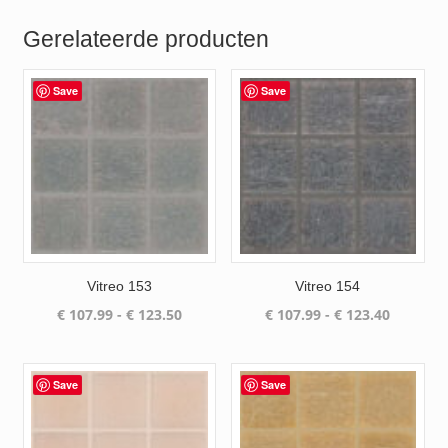
Gerelateerde producten
Save
Save
Vitreo 153
Vitreo 154
Prijsklasse:
Prijsklas
€
107.99
-
€
123.50
€
107.99
-
€
123.40
€ 107.99
€ 107.99
tot
tot
€ 123.50
€ 123.40
Save
Save