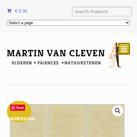
€
0.00
²
Save
AANBIEDING!