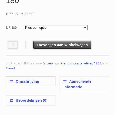
180
Prijsklasse:
€
77.15
-
€
88.50
€ 77.15
tot
NR 180
€ 88.50
Vitreo 180 aantal
Toevoegen aan winkelwagen
SKU:
vitreo 180
Categorie:
Vitreo
Tags:
trend mosaics
,
vitreo 180
Merk:
Trend
Omschrijving
Aanvullende
informatie
Beoordelingen (0)