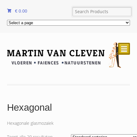
€
0.00
²
Hexagonal
Hexagonale glasmozaïek
Toont alle 20 resultaten