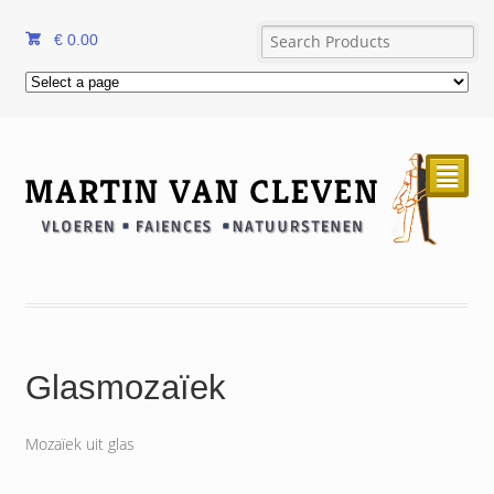
€
0.00
²
Glasmozaïek
Mozaïek uit glas