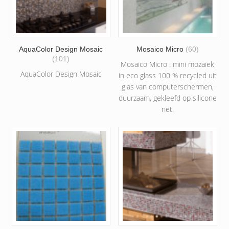
AquaColor Design Mosaic
Mosaico Micro
(60)
(101)
Mosaico Micro : mini mozaïek
AquaColor Design Mosaic
in eco glass 100 % recycled uit
glas van computerschermen,
duurzaam, gekleefd op silicone
net.