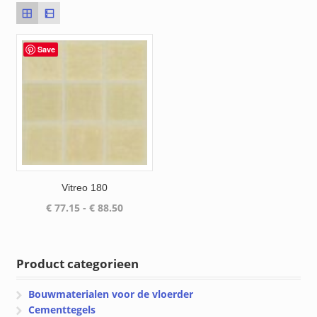
Save
Vitreo 180
Prijsklasse:
€
77.15
-
€
88.50
€ 77.15
tot
€ 88.50
Product categorieen
Bouwmaterialen voor de vloerder
Cementtegels