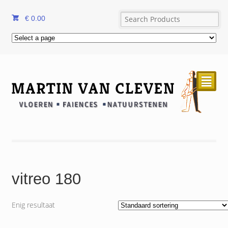
€
0.00
²
vitreo 180
Enig resultaat