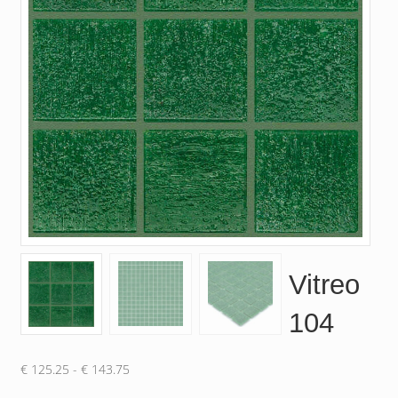
Vitreo
104
Prijsklasse:
€
125.25
-
€
143.75
€ 125.25