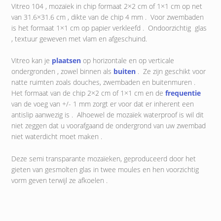
Vitreo 104 , mozaïek in chip formaat 2×2 cm of 1×1 cm op net
van 31.6×31.6 cm , dikte van de chip 4 mm . Voor zwembaden
is het formaat 1×1 cm op papier verkleefd . Ondoorzichtig glas
, textuur geweven met vlam en afgeschuind.
Vitreo kan je
plaatsen
op horizontale en op verticale
ondergronden , zowel binnen als
buiten
. Ze zijn geschikt voor
natte ruimten zoals douches, zwembaden en buitenmuren .
Het formaat van de chip 2×2 cm of 1×1 cm en de
frequentie
van de voeg van +/- 1 mm zorgt er voor dat er inherent een
antislip aanwezig is . Alhoewel de mozaïek waterproof is wil dit
niet zeggen dat u voorafgaand de ondergrond van uw zwembad
niet waterdicht moet maken .
Deze semi transparante mozaïeken, geproduceerd door het
gieten van gesmolten glas in twee moules en hen voorzichtig
vorm geven terwijl ze afkoelen .