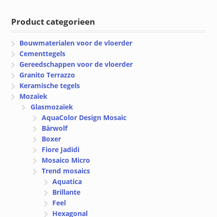
tot
tot
€ 93.65
€ 243.90
Product categorieen
Bouwmaterialen voor de vloerder
Cementtegels
Gereedschappen voor de vloerder
Granito Terrazzo
Keramische tegels
Mozaïek
Glasmozaïek
AquaColor Design Mosaic
Bärwolf
Boxer
Fiore Jadidi
Mosaico Micro
Trend mosaics
Aquatica
Brillante
Feel
Hexagonal