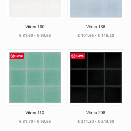
Vitreo 160
Vitreo 136
Prijsklasse:
Prijsklas
€
81.60
-
€
93.65
€
101.65
-
€
116.20
€ 81.60
€ 101.65
tot
tot
€ 93.65
€ 116.20
Save
Save
Vitreo 110
Vitreo 208
Prijsklasse:
Prijsklas
€
81.70
-
€
93.65
€
211.30
-
€
243.90
€ 81.70
€ 211.30