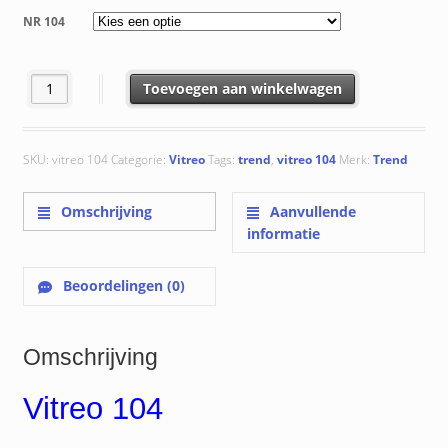
tot
NR 104
€ 143.75
Vitreo 104 aantal
Toevoegen aan winkelwagen
SKU:
vitreo 104
Categorie:
Vitreo
Tags:
trend
,
vitreo 104
Merk:
Trend
Omschrijving
Aanvullende
informatie
Beoordelingen (0)
Omschrijving
Vitreo 104