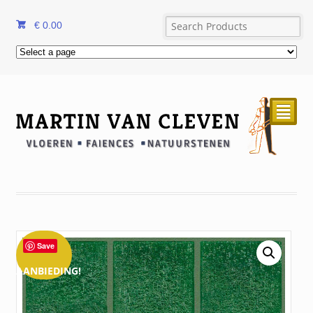
€
0.00
²
Save
AANBIEDING!