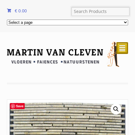
€
0.00
²
Save