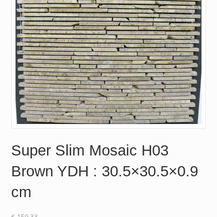
Super Slim Mosaic H03
Brown YDH : 30.5×30.5×0.9
cm
€
159.33