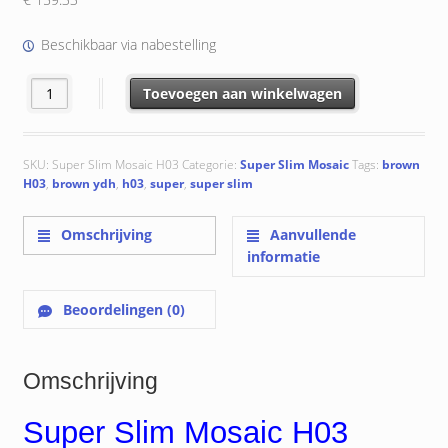
Beschikbaar via nabestelling
Super Slim Mosaic H03 Brown YDH : 30.5x30.5x0.9 cm aantal
Toevoegen aan winkelwagen
SKU:
Super Slim Mosaic H03
Categorie:
Super Slim Mosaic
Tags:
brown
H03
,
brown ydh
,
h03
,
super
,
super slim
Omschrijving
Aanvullende
informatie
Beoordelingen (0)
Omschrijving
Super Slim Mosaic H03