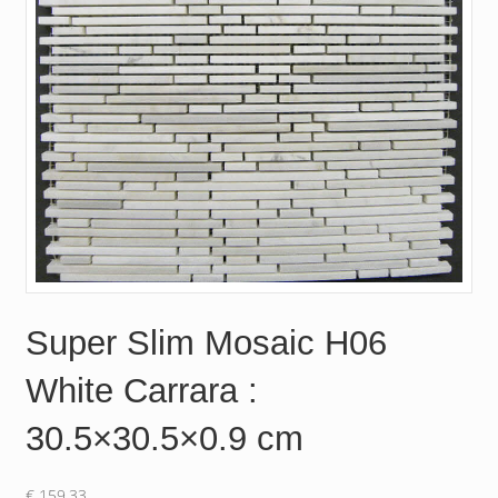
Super Slim Mosaic H06
White Carrara :
30.5×30.5×0.9 cm
€
159.33