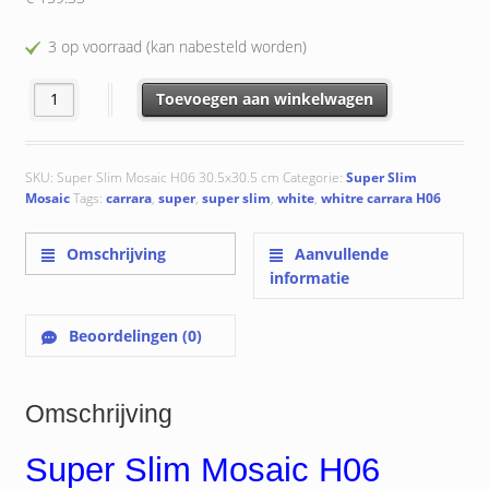
3 op voorraad (kan nabesteld worden)
Super Slim Mosaic H06 White Carrara : 30.5x30.5x0.9 cm aantal
Toevoegen aan winkelwagen
SKU:
Super Slim Mosaic H06 30.5x30.5 cm
Categorie:
Super Slim
Mosaic
Tags:
carrara
,
super
,
super slim
,
white
,
whitre carrara H06
Omschrijving
Aanvullende
informatie
Beoordelingen (0)
Omschrijving
Super Slim Mosaic H06