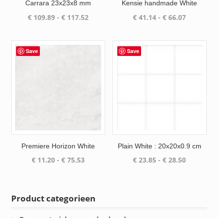
Carrara 23x23x8 mm
Kensie handmade White
Prijsklasse:
Prijsklass
€
109.89
-
€
117.52
€
41.14
-
€
66.07
€ 109.89
€ 41.14
tot
tot
€ 117.52
€ 66.07
Save
Save
Premiere Horizon White
Plain White : 20x20x0.9 cm
Prijsklasse:
Prijsklass
€
11.20
-
€
75.53
€
23.85
-
€
28.50
€ 11.20
€ 23.85
tot
tot
€ 75.53
€ 28.50
Product categorieen