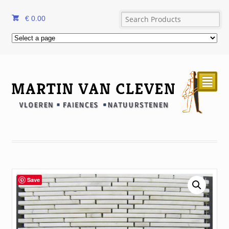
€
0.00
²
Save