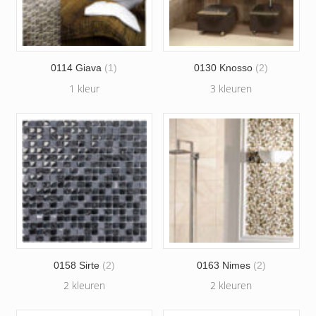
0114 Giava
(1)
0130 Knosso
(2)
1 kleur
3 kleuren
0158 Sirte
(2)
0163 Nimes
(2)
2 kleuren
2 kleuren