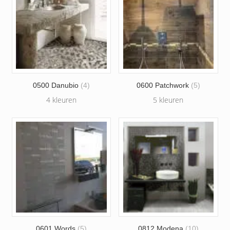
0500 Danubio
(4)
0600 Patchwork
(5)
4 kleuren
5 kleuren
0601 Words
(5)
0812 Modena
(10)