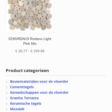
0290/RDN19 Rodano Light
Pink Mix
Prijsklasse:
€
28.77
-
€
299.88
€ 28.77
tot
€ 299.88
Product categorieen
Bouwmaterialen voor de vloerder
Cementtegels
Gereedschappen voor de vloerder
Granito Terrazzo
Keramische tegels
Mozaïek