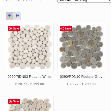
Save
Save
0290/RDN03 Rodano White
0290/RDN10 Rodano Grey
Prijsklasse:
Prijsklas
€
28.77
-
€
299.88
€
28.77
-
€
299.88
€ 28.77
€ 28.77
tot
tot
€ 299.88
€ 299.88
Save