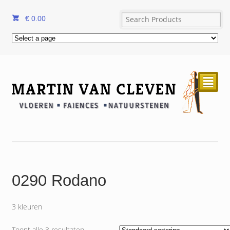
€
0.00
²
0290 Rodano
3 kleuren
Toont alle 3 resultaten