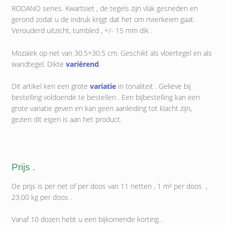
RODANO series. Kwartsiet , de tegels zijn vlak gesneden en
gerond zodat u de indruk krijgt dat het om rivierkeien gaat.
Verouderd uitzicht, tumbled , +/- 15 mm dik .
Mozaïek op net van 30.5×30.5 cm. Geschikt als vloertegel en als
wandtegel. Dikte
variërend
.
Dit artikel ken een grote
variatie
in tonaliteit . Gelieve bij
bestelling voldoende te bestellen . Een bijbestelling kan een
grote variatie geven en kan geen aanleiding tot klacht zijn,
gezien dit eigen is aan het product.
Prijs .
De prijs is per net of per doos van 11 netten , 1 m² per doos ,
23.00 kg per doos .
Vanaf 10 dozen hebt u een bijkomende korting .