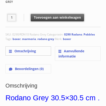
GREY
0290/RDN10 Rodano Grey aantal
Toevoegen aan winkelwagen
SKU:
0290/RDN10 Rodano Grey
Categorieën:
0290 Rodano
,
Pebbles
Tags:
boxer
,
marmeria
,
rodano grey
Merk:
boxer
Omschrijving
Aanvullende
informatie
Beoordelingen (0)
Omschrijving
Rodano Grey 30.5×30.5 cm .