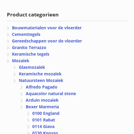
tot
tot
€ 151.73
€ 32.20
Product categorieen
Bouwmaterialen voor de vloerder
Cementtegels
Gereedschappen voor de vloerder
Granito Terrazzo
Keramische tegels
Mozaïek
Glasmozaïek
Keramische mozaïek
Natuursteen Mozaïek
Alfredo Pagado
Aquacolor natural stone
Arduin mozaïek
Boxer Marmeria
0100 England
0101 Rabat
0114 Giava
0130 Knosso