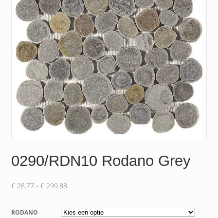
0290/RDN10 Rodano Grey
Prijsklasse:
€
28.77
-
€
299.88
€ 28.77
tot
RODANO
€ 299.88