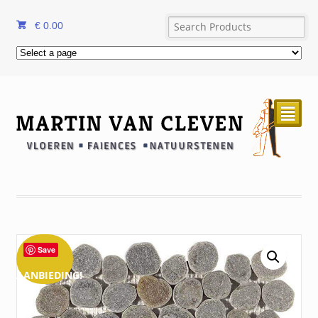
€
0.00
²
Save
AANBIEDING!