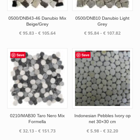
0500/DNB43-46 Danubio Mix
0500/DNB10 Danubio Light
Beige/Grey
Grey
Prijsklasse:
Prijsklas
€
95.83
-
€
105.64
€
95.84
-
€
107.82
€ 95.83
€ 95.84
tot
tot
€ 105.64
€ 107.82
Save
Save
0210/MAB30 Taro Nero Mix
Indonesian Pebbles Ivory op
Formella
net 30×30 cm
Prijsklasse:
Prijsklasse
€
32.13
-
€
151.73
€
5.98
-
€
32.20
€ 32.13
€ 5.98