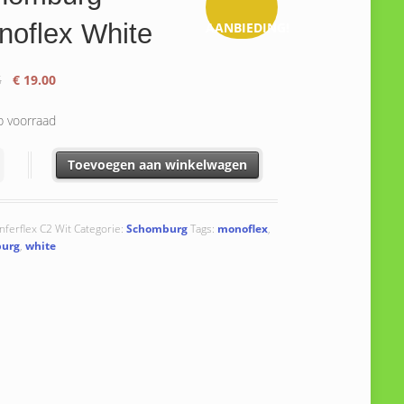
noflex White
AANBIEDING!
Oorspronkelijke
Huidige
5
€
19.00
prijs
prijs
was:
is:
p voorraad
€ 29.85.
€ 19.00.
urg Monoflex White aantal
Toevoegen aan winkelwagen
nferflex C2 Wit
Categorie:
Schomburg
Tags:
monoflex
,
urg
,
white