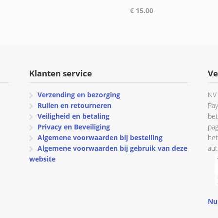
€ 58.28
€
15.00
tot
€ 85.57
Klanten service
Ve
Verzending en bezorging
NV 
Ruilen en retourneren
Pay
Veiligheid en betaling
bet
Privacy en Beveiliging
pag
Algemene voorwaarden bij bestelling
het
Algemene voorwaarden bij gebruik van deze
aut
website
Nu