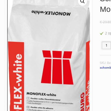
Mo
€
29.8
2 o
Schomb
SKU:
Be
schomb