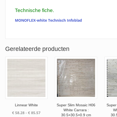
Technische fiche.
MONOFLEX-white Technisch Infoblad
Gerelateerde producten
Linnear White
Super Slim Mosaic H06
Super
White Carrara :
Wh
Prijsklasse:
€
58.28
-
€
85.57
30.5×30.5×0.9 cm
30.