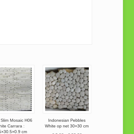
 Slim Mosaic H06
Indonesian Pebbles
ite Carrara :
White op net 30×30 cm
5×30.5×0.9 cm