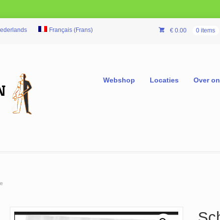
ederlands
Français
(
Frans
)
€
0.00
0 items
Webshop
Locaties
Over o
e
Sc