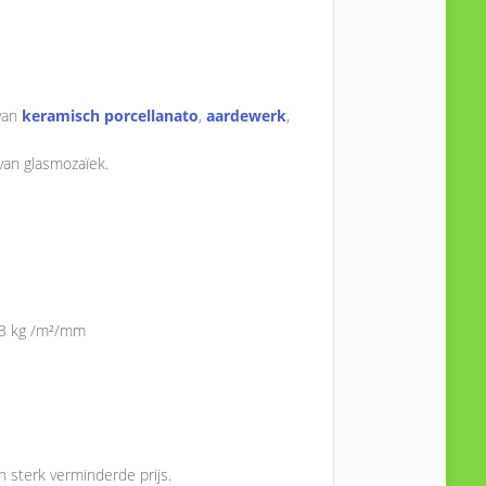
 van
keramisch porcellanato
,
aardewerk
,
van glasmozaïek.
1,3 kg /m²/mm
 sterk verminderde prijs.