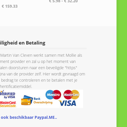
Prijsklasse:
€
5.98
-
€
32.20
€
159.33
€ 5.98
tot
€ 32.20
iligheid en Betaling
Martin Van Cleven werkt samen met Mollie als
ment provider en zal u op het moment van
alen doorsturen naar een beveiligde "https"
ina van de provider zelf. Hier wordt gevraagd om
 bedrag te controleren en te betalen met je
hentificatiemiddel.
 ook beschikbaar Paypal.ME..