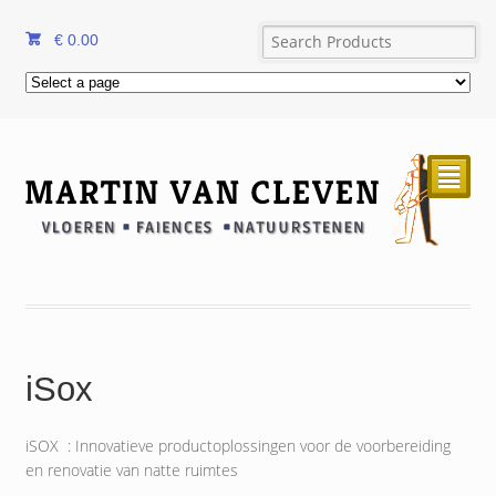
€
0.00
²
iSox
iSOX : Innovatieve productoplossingen voor de voorbereiding
en renovatie van natte ruimtes