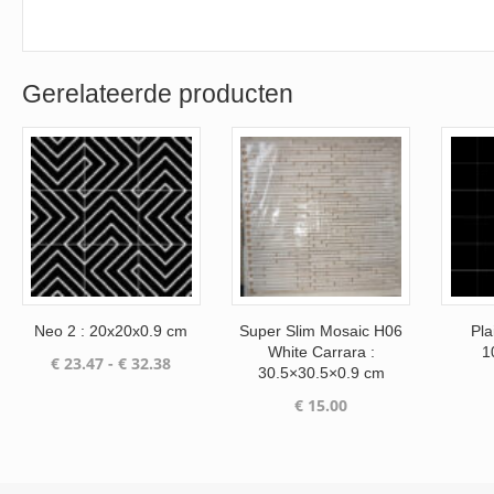
Gerelateerde producten
Neo 2 : 20x20x0.9 cm
Super Slim Mosaic H06
Pla
White Carrara :
1
Prijsklasse:
€
23.47
-
€
32.38
30.5×30.5×0.9 cm
€ 23.47
€
15.00
tot
€ 32.38