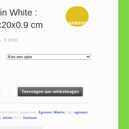
in White :
x20x0.9 cm
AANBIEDING!
Prijsklasse:
5
-
€
28.50
€ 23.85
tot
€ 28.50
hite : 20x20x0.9 cm aantal
Toevoegen aan winkelwagen
mont white
Categorieën:
Egmont
,
Matrix
Tags:
egmont
,
r
,
white
Merk:
Sottocer