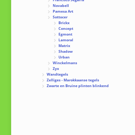
Novabell
Pamesa Art
Sottocer
Brickx
Concept
Egmont
Lamoral
Matrix
Shadow
Urban
Winckelmans
Zyx
Wandtegels
Zelliges - Marokkaanse tegels
Zwarte en Bruine plinten blinkend