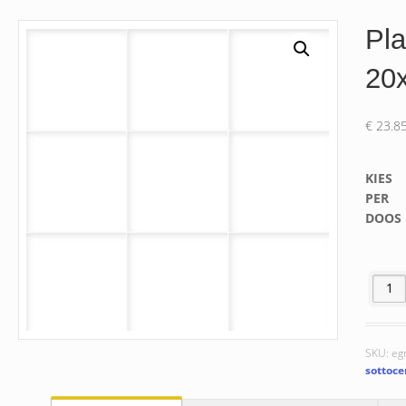
Pla
20
€
23.8
KIES
PER
DOOS
Plain W
SKU:
eg
sottoce