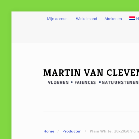
Mijn account
Winkelmand
Afrekenen
N
Home
/
Producten
/
Plain White : 20x20x0.9 cm