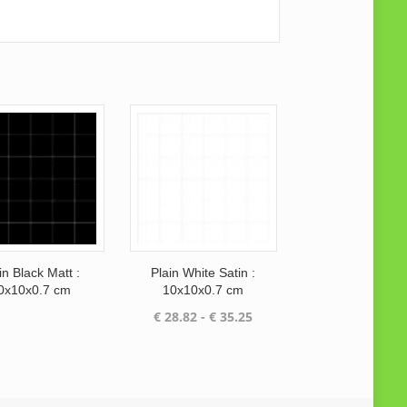
in Black Matt :
Plain White Satin :
0x10x0.7 cm
10x10x0.7 cm
Prijsklasse:
€
28.82
-
€
35.25
€ 28.82
tot
€ 35.25