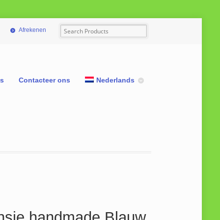
Afrekenen
ns
Contacteer ons
Nederlands
nsie handmade Blauw