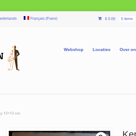
ederlands
Français
(
Frans
)
€
0.00
0 items
Webshop
Locaties
Over o
y 13×13 cm
Ke