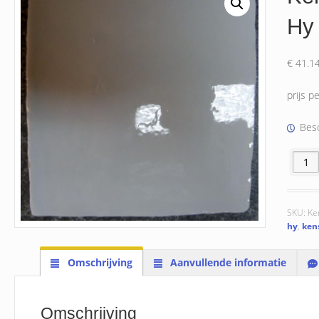
Hy
€
41.1
prijs p
Besc
Kensie
SKU:
Ke
hy
,
ken
Omschrijving
Aanvullende informatie
Omschrijving