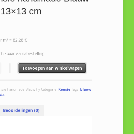
 13×13 cm
4
er m² = 82.28 €
hikbaar via nabestelling
 handmade Blauw Hy 13x13 cm aantal
Toevoegen aan winkelwagen
nsie handmade Blauw hy
Categorie:
Kensie
Tags:
blauw
sie
Beoordelingen (0)