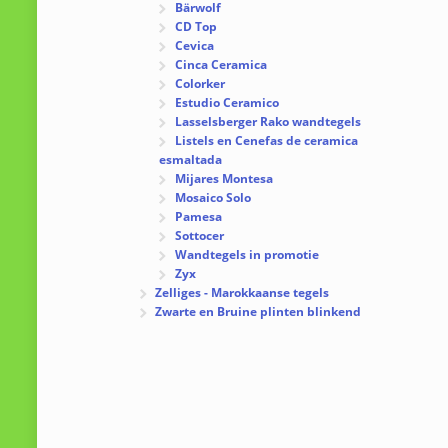
Bärwolf
CD Top
Cevica
Cinca Ceramica
Colorker
Estudio Ceramico
Lasselsberger Rako wandtegels
Listels en Cenefas de ceramica
esmaltada
Mijares Montesa
Mosaico Solo
Pamesa
Sottocer
Wandtegels in promotie
Zyx
Zelliges - Marokkaanse tegels
Zwarte en Bruine plinten blinkend