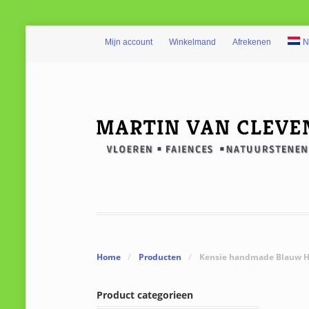
Mijn account
Winkelmand
Afrekenen
N
Home
/
Producten
/
Kensie handmade Blauw H
Product categorieen