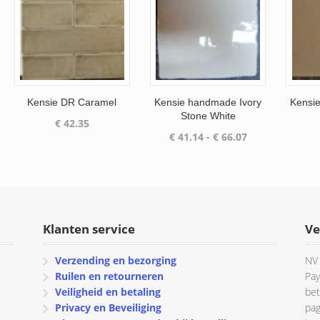
Kensie DR Caramel
Kensie handmade Ivory
Kensi
Stone White
€
42.35
Prijsklasse:
€
41.14
-
€
66.07
€ 41.14
tot
€ 66.07
Klanten service
Ve
Verzending en bezorging
NV 
Ruilen en retourneren
Pay
Veiligheid en betaling
bet
Privacy en Beveiliging
pag