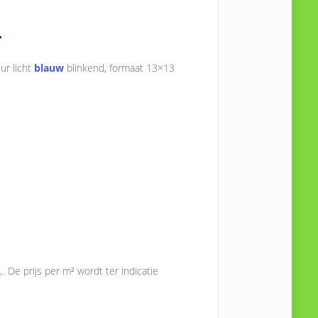
.
eur licht
blauw
blinkend, formaat 13×13
.
De prijs per m² wordt ter indicatie