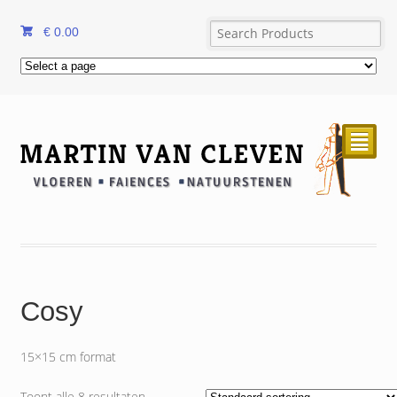
€
0.00
²
Cosy
15×15 cm format
Toont alle 8 resultaten