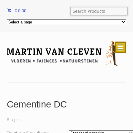
€
0.00
²
Cementine DC
8 tegels
Toont alle 8 resultaten