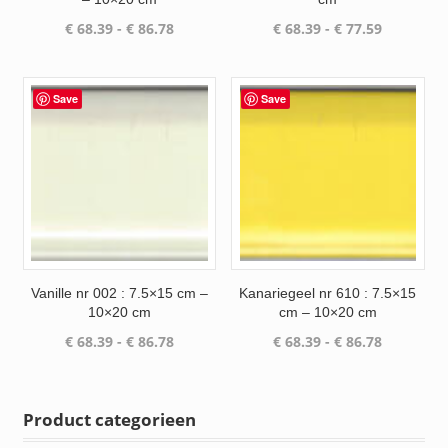
Prijsklasse:
Prijsklass
€
68.39
-
€
86.78
€
68.39
-
€
77.59
€ 68.39
€ 68.39
tot
tot
€ 86.78
€ 77.59
Save
Save
Vanille nr 002 : 7.5×15 cm –
Kanariegeel nr 610 : 7.5×15
10×20 cm
cm – 10×20 cm
Prijsklasse:
Prijsklass
€
68.39
-
€
86.78
€
68.39
-
€
86.78
€ 68.39
€ 68.39
tot
tot
€ 86.78
€ 86.78
Product categorieen