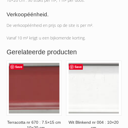
10×20 cm : 50 stuks per m², 1 m² per doos.
Verkoopéénheid.
De verkoopéénheid en prijs op de site is per m².
Vanaf 10 m² krijgt u een bijkomende korting.
Gerelateerde producten
Save
Save
Terracotta nr 670 : 7.5×15 cm
Wit Blinkend nr 004 : 10×20
– 10×20 cm
cm