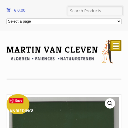
€
0.00
²
Save
AANBIEDING!