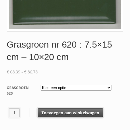
Grasgroen nr 620 : 7.5×15
cm – 10×20 cm
Prijsklasse:
€
68.39
-
€
86.78
€ 68.39
tot
GRASGROEN
€ 86.78
620
Grasgroen nr 620 : 7.5x15 cm - 10x20 cm aantal
Toevoegen aan winkelwagen