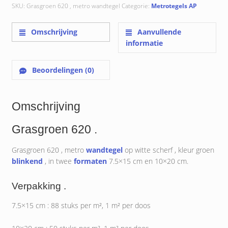
SKU:
Grasgroen 620 , metro wandtegel
Categorie:
Metrotegels AP
Omschrijving
Aanvullende
informatie
Beoordelingen (0)
Omschrijving
Grasgroen 620 .
Grasgroen 620 , metro
wandtegel
op witte scherf , kleur groen
blinkend
, in twee
formaten
7.5×15 cm en 10×20 cm.
Verpakking .
7.5×15 cm : 88 stuks per m², 1 m² per doos