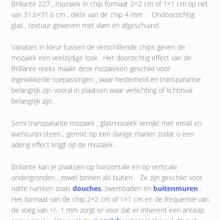
Brillante 227 , mozaïek in chip formaat 2×2 cm of 1×1 cm op net
van 31.6×31.6 cm , dikte van de chip 4 mm . Ondoorzichtig
glas , textuur geweven met vlam en afgeschuind.
Variaties in kleur tussen de verschillende chips geven de
mozaïek een veelzijdige look . Het doorzichtig effect van de
Brillante reeks maakt deze mozaïeken geschikt voor
ingewikkelde toepassingen , waar helderheid en transparantie
belangrijk zijn vooral in plaatsen waar verlichting of lichtinval
belangrijk zijn .
Semi transparante mozaïek , glasmozaïek verrijkt met email en
aventurijn steen , gemixt op een danige manier zodat u een
aderig effect krijgt op de mozaïek .
Brillante kan je plaatsen op horizontale en op verticale
ondergronden , zowel binnen als buiten . Ze zijn geschikt voor
natte ruimten zoals
douches
, zwembaden en
buitenmuren
.
Het formaat van de chip 2×2 cm of 1×1 cm en de frequentie van
de voeg van +/- 1 mm zorgt er voor dat er inherent een antislip