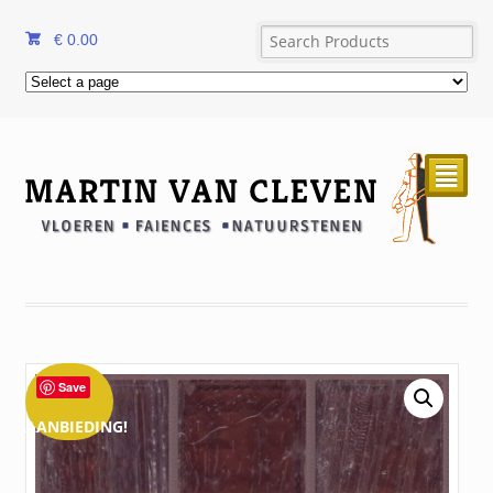
€
0.00
²
Save
AANBIEDING!