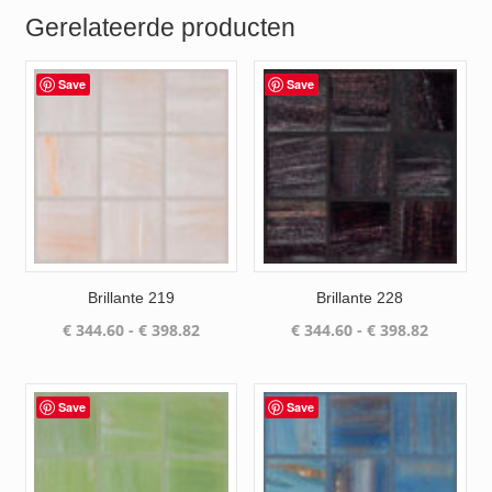
€ 743.42
Gerelateerde producten
Save
Save
Brillante 219
Brillante 228
Prijsklasse:
Prijsklas
€
344.60
-
€
398.82
€
344.60
-
€
398.82
€ 344.60
€ 344.60
tot
tot
€ 398.82
€ 398.82
Save
Save