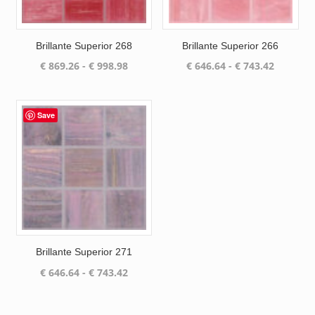
Brillante Superior 268
Brillante Superior 266
Prijsklasse:
Prijsklas
€
869.26
-
€
998.98
€
646.64
-
€
743.42
€ 869.26
€ 646.64
tot
tot
€ 998.98
€ 743.42
Save
Brillante Superior 271
Prijsklasse:
€
646.64
-
€
743.42
€ 646.64
tot