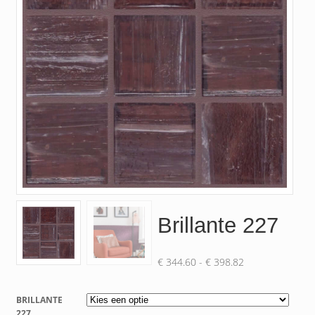
Brillante 227
Prijsklasse:
€
344.60
-
€
398.82
€ 344.60
tot
BRILLANTE
€ 398.82
227