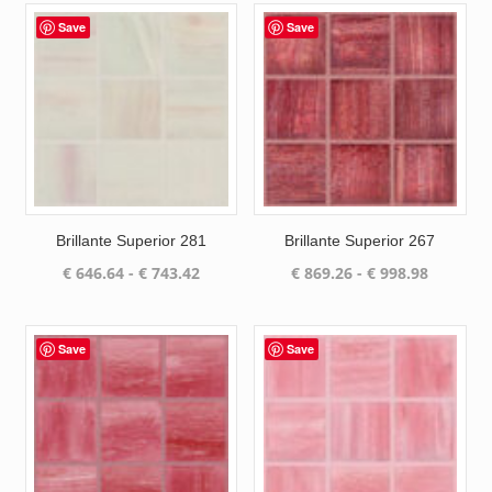
Save
Save
Brillante Superior 281
Brillante Superior 267
Prijsklasse:
Prijsklas
€
646.64
-
€
743.42
€
869.26
-
€
998.98
€ 646.64
€ 869.26
tot
tot
€ 743.42
€ 998.98
Save
Save