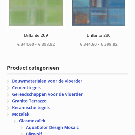
Brillante 289
Brillante 286
Prijsklasse:
Prijsklas
€
344.60
-
€
398.82
€
344.60
-
€
398.82
€ 344.60
€ 344.60
tot
tot
€ 398.82
€ 398.82
Product categorieen
Bouwmaterialen voor de vloerder
Cementtegels
Gereedschappen voor de vloerder
Granito Terrazzo
Keramische tegels
Mozaïek
Glasmozaïek
AquaColor Design Mosaic
Bärwolf