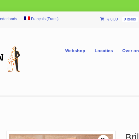
ederlands
Français
(
Frans
)
€
0.00
0 items
Webshop
Locaties
Over o
Bri