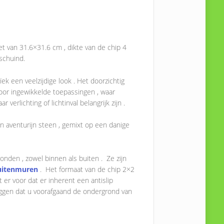
et van 31.6×31.6 cm , dikte van de chip 4
schuind.
ek een veelzijdige look . Het doorzichtig
oor ingewikkelde toepassingen , waar
 verlichting of lichtinval belangrijk zijn .
en aventurijn steen , gemixt op een danige
ronden , zowel binnen als buiten . Ze zijn
uitenmuren
. Het formaat van de chip 2×2
er voor dat er inherent een antislip
zeggen dat u voorafgaand de ondergrond van