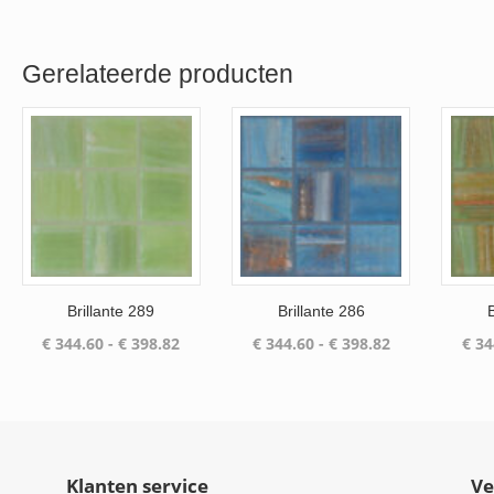
€ 869.26
tot
€ 998.98
Gerelateerde producten
Brillante 289
Brillante 286
Prijsklasse:
Prijsklasse:
€
344.60
-
€
398.82
€
344.60
-
€
398.82
€
34
€ 344.60
€ 344.60
tot
tot
€ 398.82
€ 398.82
Klanten service
Ve