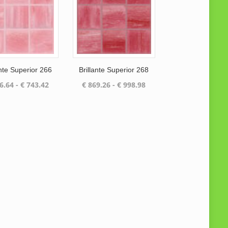
ante Superior 266
Brillante Superior 268
Prijsklasse:
Prijsklasse:
6.64
-
€
743.42
€
869.26
-
€
998.98
€ 646.64
€ 869.26
tot
tot
€ 743.42
€ 998.98