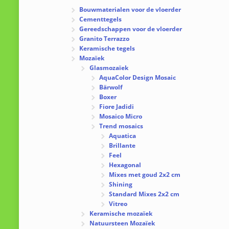
Bouwmaterialen voor de vloerder
Cementtegels
Gereedschappen voor de vloerder
Granito Terrazzo
Keramische tegels
Mozaïek
Glasmozaïek
AquaColor Design Mosaic
Bärwolf
Boxer
Fiore Jadidi
Mosaico Micro
Trend mosaics
Aquatica
Brillante
Feel
Hexagonal
Mixes met goud 2x2 cm
Shining
Standard Mixes 2x2 cm
Vitreo
Keramische mozaïek
Natuursteen Mozaïek