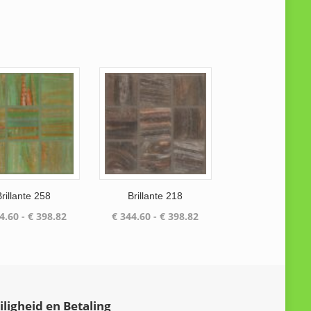
Brillante 258
Brillante 218
Prijsklasse:
Prijsklasse:
4.60
-
€
398.82
€
344.60
-
€
398.82
€ 344.60
€ 344.60
tot
tot
€ 398.82
€ 398.82
iligheid en Betaling