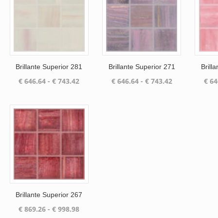
Brillante Superior 281
Brillante Superior 271
Brill
Prijsklasse:
Prijsklasse:
€
646.64
-
€
743.42
€
646.64
-
€
743.42
€
64
€ 646.64
€ 646.64
tot
tot
€ 743.42
€ 743.42
Brillante Superior 267
Prijsklasse:
€
869.26
-
€
998.98