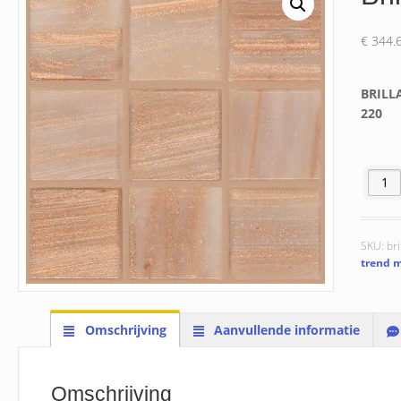
€
344.
BRILL
220
Brillan
SKU:
bri
trend m
Omschrijving
Aanvullende informatie
Omschrijving