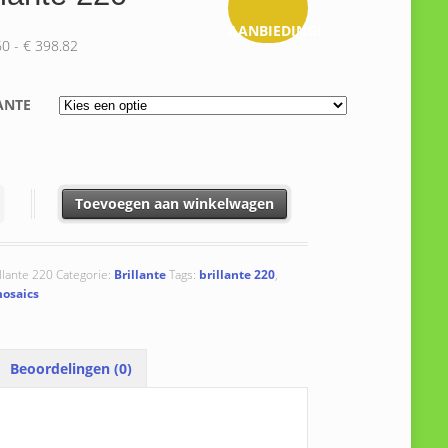
AANBIEDING!
Prijsklasse:
60
-
€
398.82
€ 344.60
tot
ANTE
€ 398.82
te 220 aantal
Toevoegen aan winkelwagen
llante 220
Categorie:
Brillante
Tags:
brillante 220
,
osaics
Beoordelingen (0)