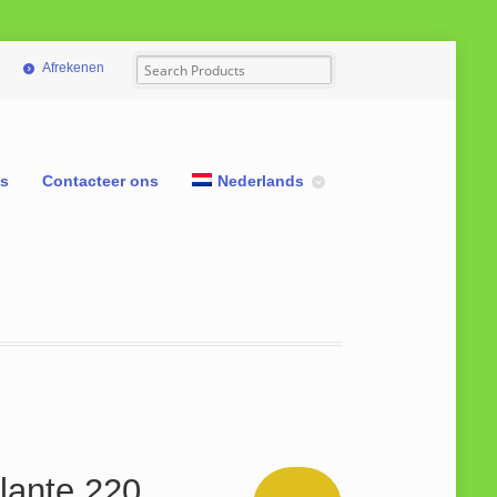
Afrekenen
ns
Contacteer ons
Nederlands
llante 220