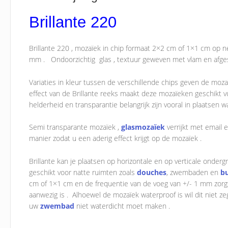
Brillante 220
Brillante 220 , mozaïek in chip formaat 2×2 cm of 1×1 cm op n
mm . Ondoorzichtig glas , textuur geweven met vlam en afge
Variaties in kleur tussen de verschillende chips geven de mozaï
effect van de Brillante reeks maakt deze mozaïeken geschikt v
helderheid en transparantie belangrijk zijn vooral in plaatsen waar
Semi transparante mozaïek ,
glasmozaïek
verrijkt met email 
manier zodat u een aderig effect krijgt op de mozaïek .
Brillante kan je plaatsen op horizontale en op verticale onderg
geschikt voor natte ruimten zoals
douches
, zwembaden en
b
cm of 1×1 cm en de frequentie van de voeg van +/- 1 mm zorgt 
aanwezig is . Alhoewel de mozaïek waterproof is wil dit niet 
uw
zwembad
niet waterdicht moet maken .