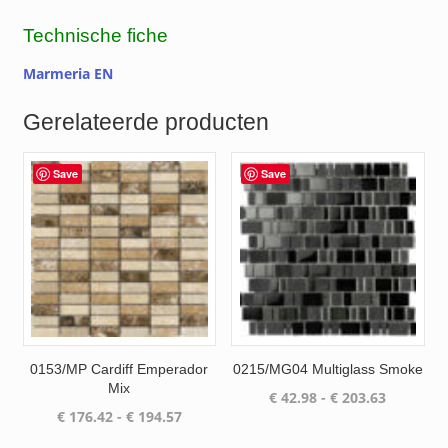
Technische fiche
Marmeria EN
Gerelateerde producten
Save
Save
0153/MP Cardiff Emperador
0215/MG04 Multiglass Smoke
Mix
Prijsklas
€
42.98
-
€
203.63
Prijsklasse:
€
176.42
-
€
194.57
€ 42.98
€ 176.42
tot