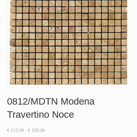
0812/MDTN Modena
Travertino Noce
Prijsklasse:
€
215.98
-
€
230.38
€ 215.98