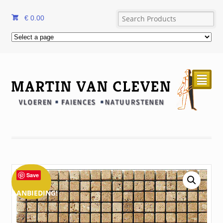
€
0.00
²
Save
AANBIEDING!