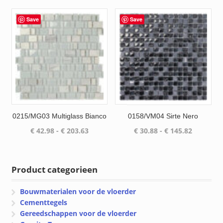
tot
€ 203.63
€ 194.57
Save
Save
0215/MG03 Multiglass Bianco
0158/VM04 Sirte Nero
Prijsklasse:
Prijsklas
€
42.98
-
€
203.63
€
30.88
-
€
145.82
€ 42.98
€ 30.88
tot
tot
€ 203.63
€ 145.82
Product categorieen
Bouwmaterialen voor de vloerder
Cementtegels
Gereedschappen voor de vloerder