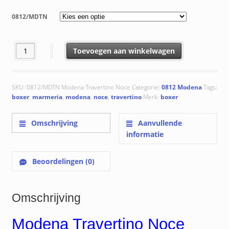
tot
0812/MDTN
€ 230.38
0812/MDTN Modena Travertino Noce aantal
Toevoegen aan winkelwagen
SKU:
0812/MDTN Modena Travertino Noce
Categorie:
0812 Modena
Tags:
boxer
,
marmeria
,
modena
,
noce
,
travertino
Merk:
boxer
Omschrijving
Aanvullende
informatie
Beoordelingen (0)
Omschrijving
Modena Travertino Noce