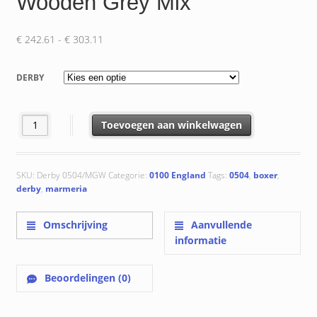
Wooden Grey Mix
Prijsklasse:
€
242.61
-
€
303.11
€ 242.61
tot
DERBY
€ 303.11
0504/MWG Derby Wooden Grey Mix aantal
Toevoegen aan winkelwagen
SKU:
Derby 0504/MGW
Categorie:
0100 England
Tags:
0504
,
boxer
,
derby
,
marmeria
Omschrijving
Aanvullende
informatie
Beoordelingen (0)