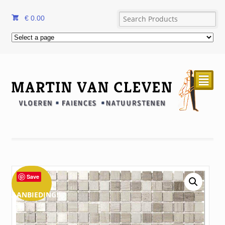
€
0.00
²
Save
AANBIEDING!