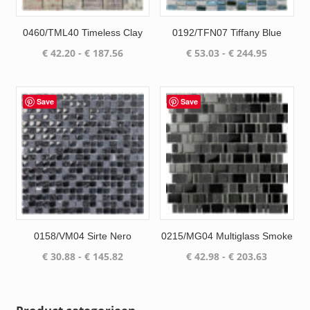
0460/TML40 Timeless Clay
0192/TFN07 Tiffany Blue
Prijsklasse:
Prijsklas
€
42.20
-
€
187.56
€
53.03
-
€
244.95
€ 42.20
€ 53.03
tot
tot
€ 187.56
€ 244.95
Save
Save
0158/VM04 Sirte Nero
0215/MG04 Multiglass Smoke
Prijsklasse:
Prijsklas
€
30.88
-
€
145.82
€
42.98
-
€
203.63
€ 30.88
€ 42.98
tot
tot
€ 145.82
€ 203.63