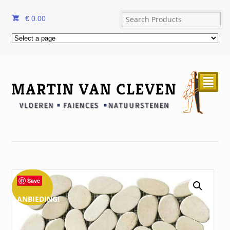
€
0.00
²
Save
AANBIEDING!