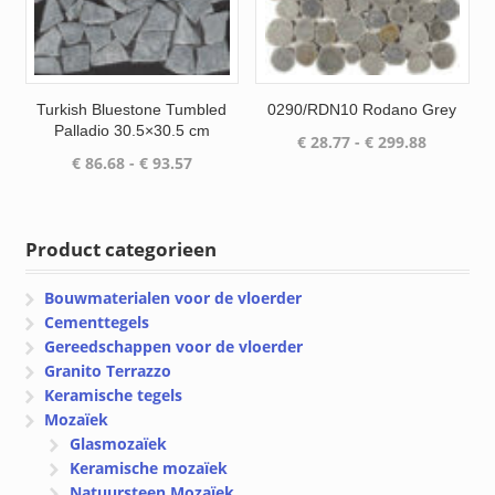
Turkish Bluestone Tumbled
0290/RDN10 Rodano Grey
Palladio 30.5×30.5 cm
Prijsklas
€
28.77
-
€
299.88
Prijsklasse:
€
86.68
-
€
93.57
€ 28.77
€ 86.68
tot
tot
€ 299.88
€ 93.57
Product categorieen
Bouwmaterialen voor de vloerder
Cementtegels
Gereedschappen voor de vloerder
Granito Terrazzo
Keramische tegels
Mozaïek
Glasmozaïek
Keramische mozaïek
Natuursteen Mozaïek