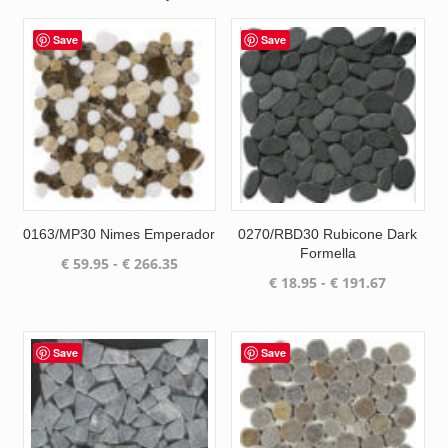
Save
Save
0163/MP30 Nimes Emperador
0270/RBD30 Rubicone Dark
Formella
Prijsklasse:
€
59.95
-
€
266.35
Prijsklas
€
18.95
-
€
191.67
€ 59.95
€ 18.95
tot
tot
€ 266.35
€ 191.67
Save
Save