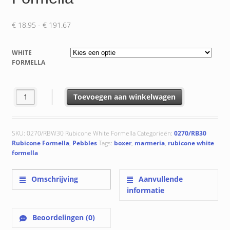
Prijsklasse:
€
18.95
-
€
191.67
€ 18.95
tot
WHITE
€ 191.67
FORMELLA
0270/RBW30 Rubicone White Formella aantal
Toevoegen aan winkelwagen
SKU:
0270/RBW30 Rubicone White Formella
Categorieën:
0270/RB30
Rubicone Formella
,
Pebbles
Tags:
boxer
,
marmeria
,
rubicone white
formella
Omschrijving
Aanvullende
informatie
Beoordelingen (0)