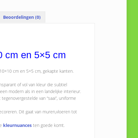
Beoordelingen (0)
0 cm en 5×5 cm
at 10×10 cm en 5×5 cm, gekapte kanten.
ansparant of vol van kleur die subtiel
n een modern als in een landelijke interieur.
et tegenovergestelde van “saai”, uniforme
ecoreren. Dit gaat van muren,vloeren tot
le
kleurnuances
ten goede komt.