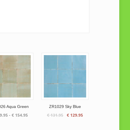
26 Aqua Green
ZR1029 Sky Blue
Prijsklasse:
Oorspronkelijke
Huidige
9.95
-
€
154.95
€
131.95
€
129.95
€ 129.95
prijs
prijs
tot
was:
is: