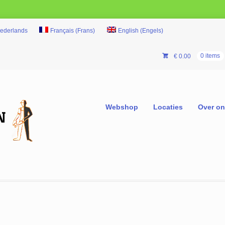
ederlands
Français
(
Frans
)
English
(
Engels
)
€
0.00
0 items
Webshop
Locaties
Over o