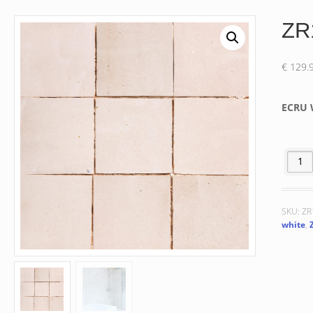
ZR
€
129.
ECRU 
ZR1011
SKU:
ZR
white
,