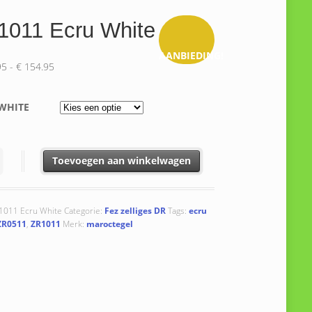
1011 Ecru White
AANBIEDING!
Prijsklasse:
95
-
€
154.95
€ 129.95
tot
WHITE
€ 154.95
 Ecru White aantal
Toevoegen aan winkelwagen
1011 Ecru White
Categorie:
Fez zelliges DR
Tags:
ecru
ZR0511
,
ZR1011
Merk:
maroctegel