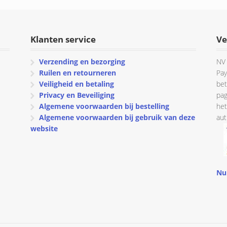
€ 154.95
€ 157.25.
€ 147.25.
Klanten service
Ve
Verzending en bezorging
NV 
Ruilen en retourneren
Pay
Veiligheid en betaling
bet
Privacy en Beveiliging
pag
Algemene voorwaarden bij bestelling
het
Algemene voorwaarden bij gebruik van deze
aut
website
Nu