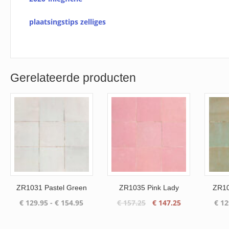
plaatsingstips zelliges
Gerelateerde producten
ZR1031 Pastel Green
ZR1035 Pink Lady
ZR10
Prijsklasse:
Oorspronkelijke
Huidige
€
129.95
-
€
154.95
€
157.25
€
147.25
€
12
€ 129.95
prijs
prijs
tot
was:
is: