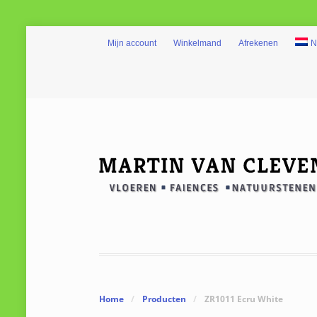
Mijn account
Winkelmand
Afrekenen
N
Home
/
Producten
/
ZR1011 Ecru White