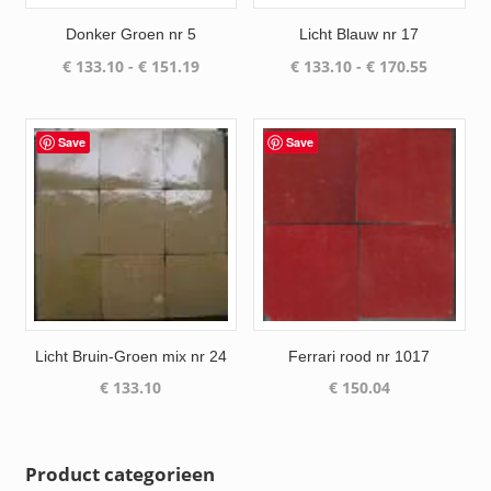
Donker Groen nr 5
Licht Blauw nr 17
Prijsklasse:
Prijsklas
€
133.10
-
€
151.19
€
133.10
-
€
170.55
€ 133.10
€ 133.10
tot
tot
€ 151.19
€ 170.55
Save
Save
Licht Bruin-Groen mix nr 24
Ferrari rood nr 1017
€
133.10
€
150.04
Product categorieen