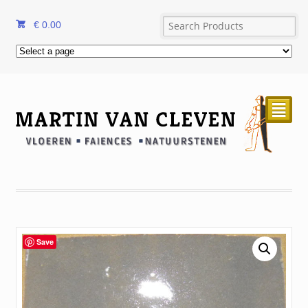
€
0.00
²
Save