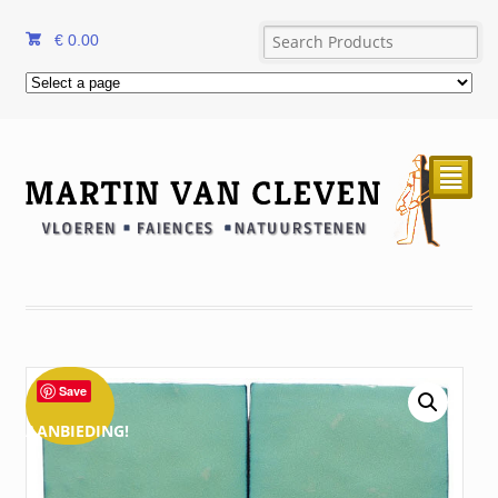
€
0.00
²
Save
AANBIEDING!