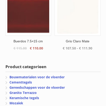
Buerdos 7.5×15 cm
Gris Claro Mate
Oorspronkelijke
Huidige
Prijsklas
€
115.80
€
110.00
€
107.50
-
€
111.90
prijs
prijs
€ 107.50
was:
is:
tot
€ 115.80.
€ 110.00.
€ 111.90
Product categorieen
Bouwmaterialen voor de vloerder
Cementtegels
Gereedschappen voor de vloerder
Granito Terrazzo
Keramische tegels
Mozaïek