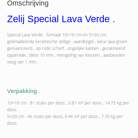
Omschrijving
Zelij Special Lava Verde .
Special Lava Verde , formaat 10×10 cm en 5×20 cm,
geëmailleerde keramische zellige , wandtegel , kleur lava groen
genuanceerd , op rode scherf , ongelijke kanten , gesatineerd
oppervlak , dikte 10 mm , mengeling van kleuren , aanbevolen
voeg van 1 mm .
Verpakking .
10×10 cm : 81 stuks per doos , 0.81 m² per doos , 14.75 kg per
doos .
5×20 cm : 46 stuks per doos, 0.46 m² per doos , 7.70 kg per
doos.