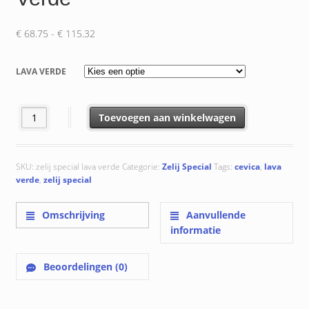
Prijsklasse:
€
68.75
-
€
115.32
€ 68.75
tot
LAVA VERDE
€ 115.32
Zelij Special Lava Verde aantal
Toevoegen aan winkelwagen
SKU:
zelij special lava verde
Categorie:
Zelij Special
Tags:
cevica
,
lava
verde
,
zelij special
Omschrijving
Aanvullende
informatie
Beoordelingen (0)