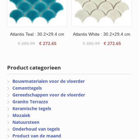
Atlantis Teal : 30.2×29.4 cm
Atlantis White : 30.2×29.4 cm
Oorspronkelijke
Huidige
Oorspronkelijke
Huidige
€
286.99
€
272.65
€
286.99
€
272.65
prijs
prijs
prijs
prijs
was:
is:
was:
is:
€ 286.99.
€ 272.65.
€ 286.99.
€ 272.65
Product categorieen
Bouwmaterialen voor de vloerder
Cementtegels
Gereedschappen voor de vloerder
Granito Terrazzo
Keramische tegels
Mozaïek
Natuursteen
Onderhoud van tegels
Product van de maand