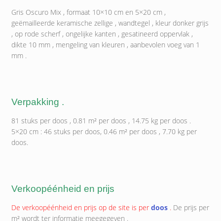
Gris Oscuro Mix , formaat 10×10 cm en 5×20 cm ,
geëmailleerde keramische zellige , wandtegel , kleur donker grijs
, op rode scherf , ongelijke kanten , gesatineerd oppervlak ,
dikte 10 mm , mengeling van kleuren , aanbevolen voeg van 1
mm .
Verpakking .
81 stuks per doos , 0.81 m² per doos , 14.75 kg per doos .
5×20 cm : 46 stuks per doos, 0.46 m² per doos , 7.70 kg per
doos.
Verkoopéénheid en prijs
De verkoopéénheid en prijs op de site is per
doos
.
De prijs per
m² wordt ter informatie meegegeven .