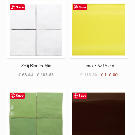
Save
Save
Zelij Blanco Mix
Lima 7.5×15 cm
Prijsklasse:
Oorspronkelijke
Huidige
€
63.44
-
€
105.63
€
115.80
€
110.00
€ 63.44
prijs
prijs
tot
was:
is:
€ 105.63
€ 115.80.
€ 110.00
Save
Save