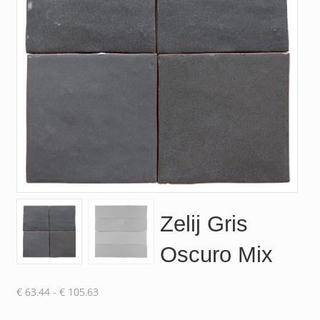
Zelij Gris
Oscuro Mix
Prijsklasse:
€
63.44
-
€
105.63
€ 63.44