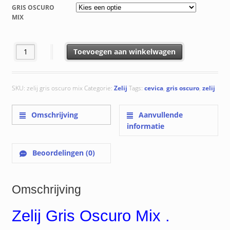
tot
GRIS OSCURO
€ 105.63
MIX
Zelij Gris Oscuro Mix aantal
Toevoegen aan winkelwagen
SKU:
zelij gris oscuro mix
Categorie:
Zelij
Tags:
cevica
,
gris oscuro
,
zelij
Omschrijving
Aanvullende
informatie
Beoordelingen (0)
Omschrijving
Zelij Gris Oscuro Mix .