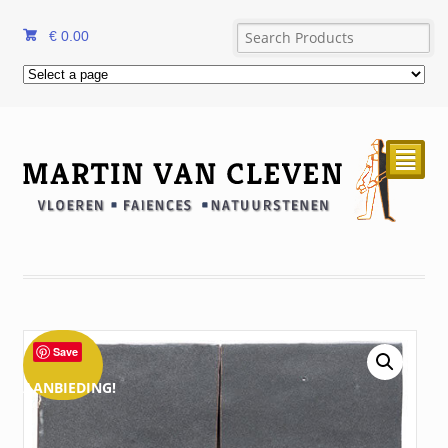
€
0.00
²
Save
AANBIEDING!