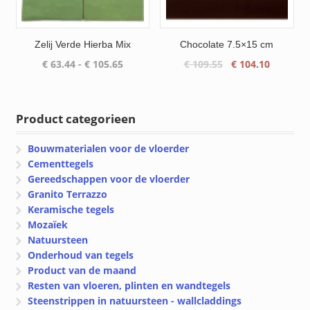
Zelij Verde Hierba Mix
Chocolate 7.5×15 cm
Prijsklasse:
Oorspronkelijke
Huidige
€
63.44
-
€
105.65
€
109.55
€
104.10
€ 63.44
prijs
prijs
tot
was:
is:
€ 105.65
€ 109.55.
€ 104.10
Product categorieen
Bouwmaterialen voor de vloerder
Cementtegels
Gereedschappen voor de vloerder
Granito Terrazzo
Keramische tegels
Mozaïek
Natuursteen
Onderhoud van tegels
Product van de maand
Resten van vloeren, plinten en wandtegels
Steenstrippen in natuursteen - wallcladdings