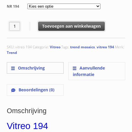
tot
NR 194
€ 216.84
Vitreo 194 aantal
Toevoegen aan winkelwagen
SKU:
vitreo 194
Categorie:
Vitreo
Tags:
trend mosaics
,
vitreo 194
Merk:
Trend
Omschrijving
Aanvullende
informatie
Beoordelingen (0)
Omschrijving
Vitreo 194