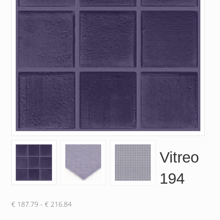
Vitreo
194
Prijsklasse:
€
187.79
-
€
216.84
€ 187.79