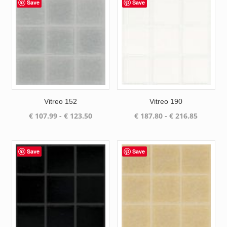
Save
Save
Vitreo 152
Vitreo 190
Prijsklasse:
Prijsklas
€
107.99
-
€
123.50
€
187.80
-
€
216.85
€ 107.99
€ 187.80
tot
tot
€ 123.50
€ 216.85
Save
Save