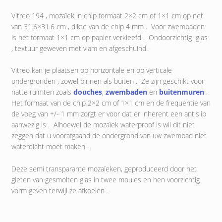
Vitreo 194 , mozaïek in chip formaat 2×2 cm of 1×1 cm op net
van 31.6×31.6 cm , dikte van de chip 4 mm . Voor zwembaden
is het formaat 1×1 cm op papier verkleefd . Ondoorzichtig glas
, textuur geweven met vlam en afgeschuind.
Vitreo kan je plaatsen op horizontale en op verticale
ondergronden , zowel binnen als buiten . Ze zijn geschikt voor
natte ruimten zoals
douches
,
zwembaden
en
buitenmuren
.
Het formaat van de chip 2×2 cm of 1×1 cm en de frequentie van
de voeg van +/- 1 mm zorgt er voor dat er inherent een antislip
aanwezig is . Alhoewel de mozaïek waterproof is wil dit niet
zeggen dat u voorafgaand de ondergrond van uw zwembad niet
waterdicht moet maken .
Deze semi transparante mozaïeken, geproduceerd door het
gieten van gesmolten glas in twee moules en hen voorzichtig
vorm geven terwijl ze afkoelen .