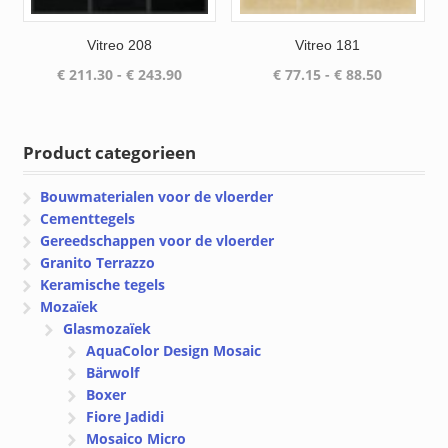
Vitreo 208
Vitreo 181
Prijsklasse:
Prijsklass
€
211.30
-
€
243.90
€
77.15
-
€
88.50
€ 211.30
€ 77.15
tot
tot
€ 243.90
€ 88.50
Product categorieen
Bouwmaterialen voor de vloerder
Cementtegels
Gereedschappen voor de vloerder
Granito Terrazzo
Keramische tegels
Mozaïek
Glasmozaïek
AquaColor Design Mosaic
Bärwolf
Boxer
Fiore Jadidi
Mosaico Micro