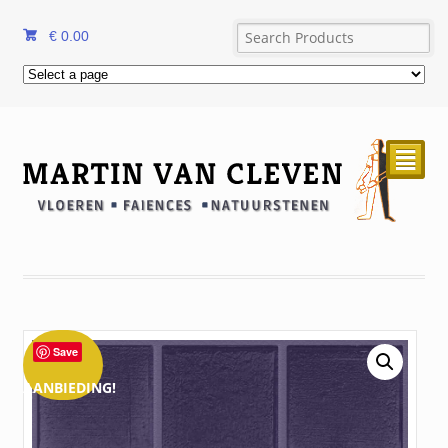
€
0.00
²
Save
AANBIEDING!