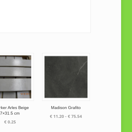
rker Arles Beige
Madison Grafito
7×31.5 cm
Prijsklasse:
€
11.20
-
€
75.54
€
0.25
€ 11.20
tot