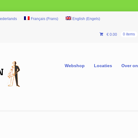
ederlands
Français
(
Frans
)
English
(
Engels
)
€
0.00
0 items
Webshop
Locaties
Over o