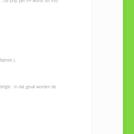
. De prijs per m² wordt ter info
abriek ).
België. In dat geval worden de