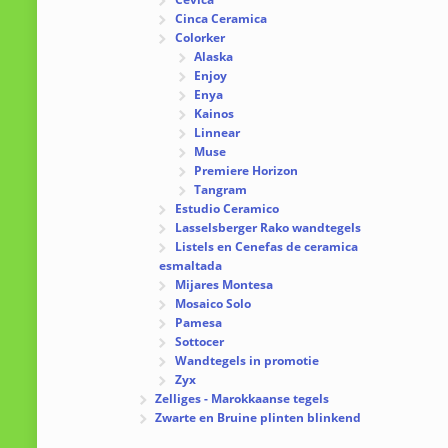
Cinca Ceramica
Colorker
Alaska
Enjoy
Enya
Kainos
Linnear
Muse
Premiere Horizon
Tangram
Estudio Ceramico
Lasselsberger Rako wandtegels
Listels en Cenefas de ceramica
esmaltada
Mijares Montesa
Mosaico Solo
Pamesa
Sottocer
Wandtegels in promotie
Zyx
Zelliges - Marokkaanse tegels
Zwarte en Bruine plinten blinkend