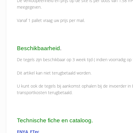
De verkoopéénheid en prijs op de site is per doos van 1.58 m² 
meegegeven.
Vanaf 1 pallet vraag uw prijs per mail.
Beschikbaarheid
.
De tegels zijn beschikbaar op 3 week tijd ( indien voorradig op f
Dit artikel kan niet terugbetaald worden.
U kunt ook de tegels bij aankomst ophalen bij de invoerder in 
transportkosten terugbetaald.
Technische fiche en cataloog.
ENYA_FTec