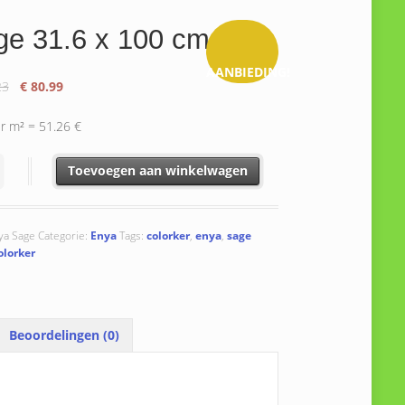
ge 31.6 x 100 cm
AANBIEDING!
Oorspronkelijke
Huidige
23
€
80.99
prijs
prijs
was:
is:
er m² = 51.26 €
€ 101.23.
€ 80.99.
.6 x 100 cm aantal
Toevoegen aan winkelwagen
ya Sage
Categorie:
Enya
Tags:
colorker
,
enya
,
sage
olorker
Beoordelingen (0)