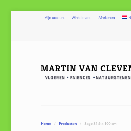
Mijn account
Winkelmand
Afrekenen
N
Home
/
Producten
/
Sage 31.6 x 100 cm