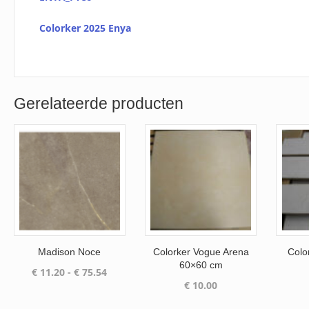
Colorker 2025 Enya
Gerelateerde producten
Madison Noce
Colorker Vogue Arena
Colo
60×60 cm
Prijsklasse:
€
11.20
-
€
75.54
€
10.00
€ 11.20
tot