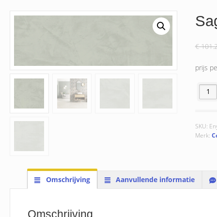
Sa
€
101.
prijs p
Sage 31
SKU:
En
Merk:
C
Omschrijving
Aanvullende informatie
Omschrijving