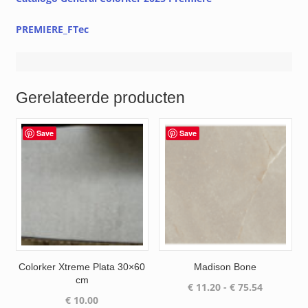
PREMIERE_FTec
Gerelateerde producten
Save
Save
Colorker Xtreme Plata 30×60
Madison Bone
cm
Prijsklass
€
11.20
-
€
75.54
€
10.00
€ 11.20