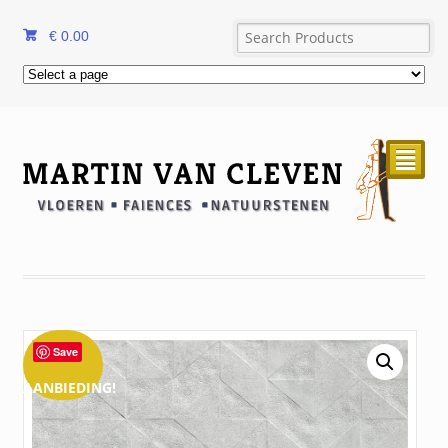
€
0.00
²
Save
AANBIEDING!