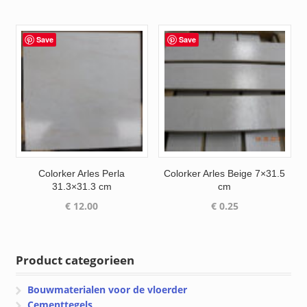
tot
€ 75.54
Save
Save
Colorker Arles Perla
Colorker Arles Beige 7×31.5
31.3×31.3 cm
cm
€
12.00
€
0.25
Product categorieen
Bouwmaterialen voor de vloerder
Cementtegels