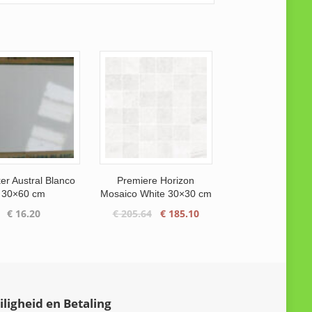
er Austral Blanco
Premiere Horizon
30×60 cm
Mosaico White 30×30 cm
Oorspronkelijke
Huidige
€
16.20
€
205.64
€
185.10
prijs
prijs
was:
is:
€ 205.64.
€ 185.10.
iligheid en Betaling