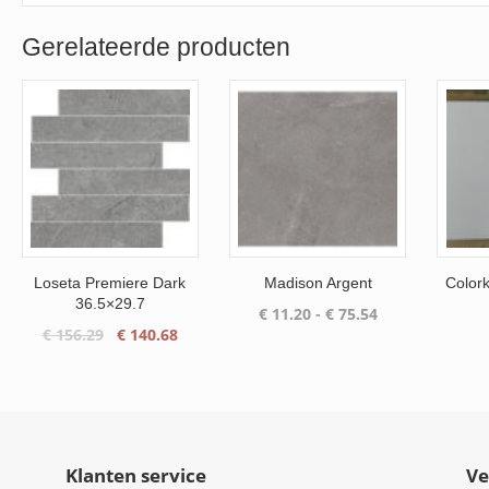
Gerelateerde producten
Loseta Premiere Dark
Madison Argent
Colork
36.5×29.7
Prijsklasse:
€
11.20
-
€
75.54
Oorspronkelijke
Huidige
€
156.29
€
140.68
€ 11.20
prijs
prijs
tot
was:
is:
€ 75.54
€ 156.29.
€ 140.68.
Klanten service
Ve