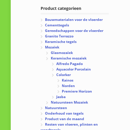
Product categorieen
Bouwmaterialen voor de vloerder
Cementtegels
Gereedschappen voor de vloerder
Granito Terrazzo
Keramische tegels
Mozaïek
Glasmozaïek
Keramische mozaïek
Alfredo Pagado
Aquacolor Porcelain
Colorker
Kainos
Norden
Premiere Horizon
Jasba
Natuursteen Mozaïek
Natuursteen
Onderhoud van tegels
Product van de maand
Resten van vloeren, plinten en
wandtegels