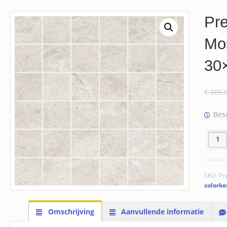
Pre
Mo
30
€
205.
Besc
Premie
SKU:
Pr
colorke
Omschrijving
Aanvullende informatie