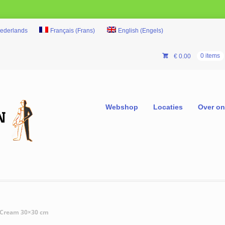
ederlands
Français
(
Frans
)
English
(
Engels
)
€
0.00
0 items
Webshop
Locaties
Over o
 Cream 30×30 cm