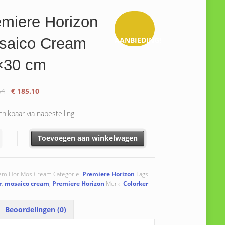
miere Horizon
saico Cream
AANBIEDING!
×30 cm
Oorspronkelijke
Huidige
64
€
185.10
prijs
prijs
was:
is:
hikbaar via nabestelling
€ 205.64.
€ 185.10.
re Horizon Mosaico Cream 30x30 cm aantal
Toevoegen aan winkelwagen
em Hor Mos Cream
Categorie:
Premiere Horizon
Tags:
r
,
mosaico cream
,
Premiere Horizon
Merk:
Colorker
Beoordelingen (0)