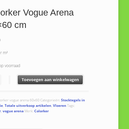
orker Vogue Arena
×60 cm
0
er m²
op voorraad
er Vogue Arena 60x60 cm aantal
Toevoegen aan winkelwagen
lorker vogue arena 60x60
Categorieën:
Stocktegels in
ie
,
Totale uitverkoop artikelen
,
Vloeren
Tags:
r
,
vogue arena
Merk:
Colorker