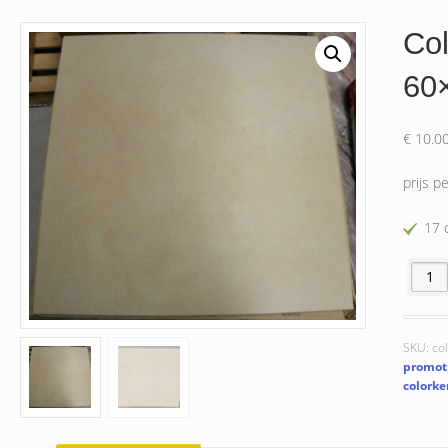
Col
60
€
10.0
prijs p
17 
Colork
SKU:
co
promot
colorke