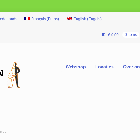
ederlands
Français
(
Frans
)
English
(
Engels
)
€
0.00
0 items
Webshop
Locaties
Over o
60 cm