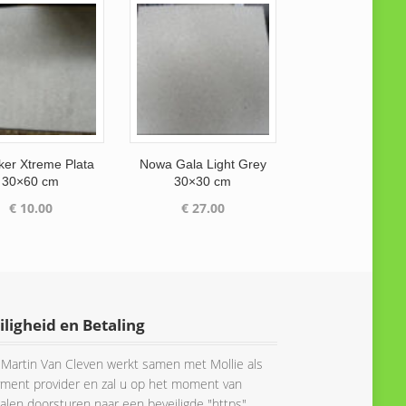
ker Xtreme Plata
Nowa Gala Light Grey
30×60 cm
30×30 cm
€
10.00
€
27.00
iligheid en Betaling
Martin Van Cleven werkt samen met Mollie als
ment provider en zal u op het moment van
alen doorsturen naar een beveiligde "https"