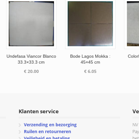
Undefasa Viancor Blanco
Bode Lagos Mokka :
Color
33.3×33.3 cm
45×45 cm
€
20.00
€
6.05
Klanten service
Ve
Verzending en bezorging
NV 
Ruilen en retourneren
Pay
Veiligheid en betaling
bet