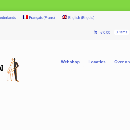
ederlands
Français
(
Frans
)
English
(
Engels
)
€
0.00
0 items
Webshop
Locaties
Over o