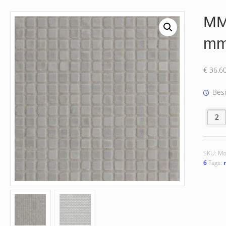
MM
m
€
36.6
Besc
MM020 
SKU:
Mo
6
Tags: