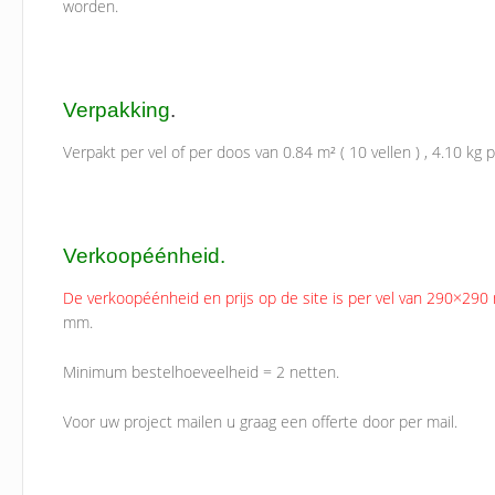
worden.
Verpakking
.
Verpakt per vel of per doos van 0.84 m² ( 10 vellen ) , 4.10 kg 
Verkoopéénheid.
De verkoopéénheid en prijs op de site is per vel van 290×29
mm.
Minimum bestelhoeveelheid = 2 netten.
Voor uw project mailen u graag een offerte door per mail.