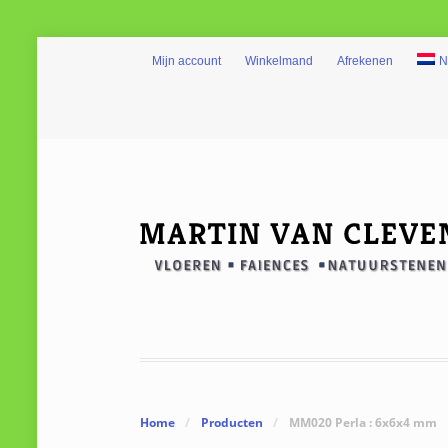
Mijn account
Winkelmand
Afrekenen
N
Home
/
Producten
/
MM020 Perla : 6x6x4 mm