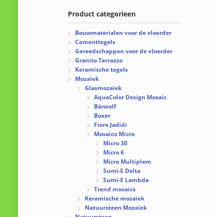
Product categorieen
Bouwmaterialen voor de vloerder
Cementtegels
Gereedschappen voor de vloerder
Granito Terrazzo
Keramische tegels
Mozaïek
Glasmozaïek
AquaColor Design Mosaic
Bärwolf
Boxer
Fiore Jadidi
Mosaico Micro
Micro 30
Micro 6
Micro Multiplem
Sumi-E Delta
Sumi-E Lambda
Trend mosaics
Keramische mozaïek
Natuursteen Mozaïek
Natuursteen