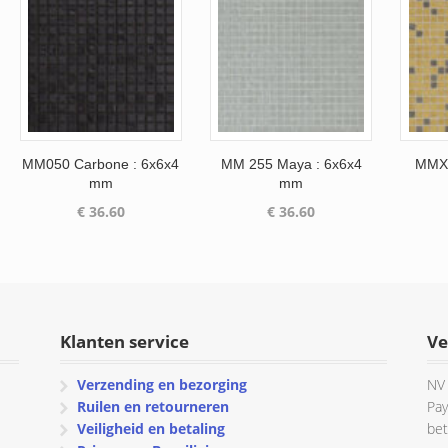
MM050 Carbone : 6x6x4
MM 255 Maya : 6x6x4
MMX 
mm
mm
€
36.60
€
36.60
Klanten service
Ve
Verzending en bezorging
NV 
Ruilen en retourneren
Pay
Veiligheid en betaling
bet