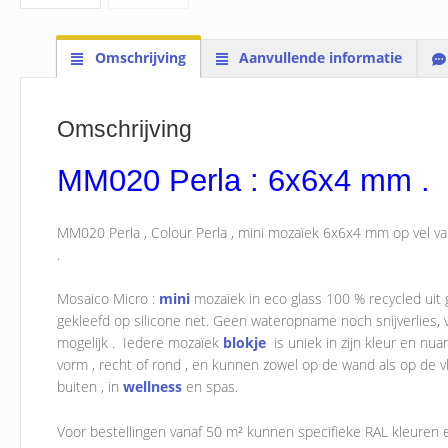
Omschrijving
Aanvullende informatie
Omschrijving
MM020 Perla : 6x6x4 mm .
MM020 Perla , Colour Perla , mini mozaïek 6x6x4 mm op vel va
.
Mosaico Micro :
mini
mozaïek in eco glass 100 % recycled ui
gekleefd op silicone net. Geen wateropname noch snijverlies,
mogelijk . Iedere mozaïek
blokje
is uniek in zijn kleur en n
vorm , recht of rond , en kunnen zowel op de wand als op de v
buiten , in
wellness
en spas.
Voor bestellingen vanaf 50 m² kunnen specifieke RAL kleuren