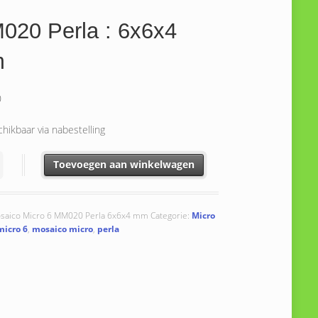
020 Perla : 6x6x4
m
0
hikbaar via nabestelling
Perla : 6x6x4 mm aantal
Toevoegen aan winkelwagen
saico Micro 6 MM020 Perla 6x6x4 mm
Categorie:
Micro
micro 6
,
mosaico micro
,
perla