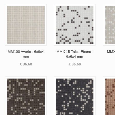
MM100 Avorio : 6x6x4
MMX 15 Talco Ebano :
MMX 
mm
6x6x4 mm
€
36.60
€
36.60