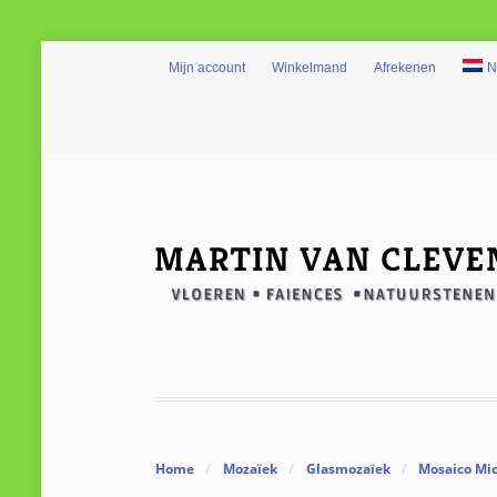
Mijn account
Winkelmand
Afrekenen
N
Home
/
Mozaïek
/
Glasmozaïek
/
Mosaico Mi