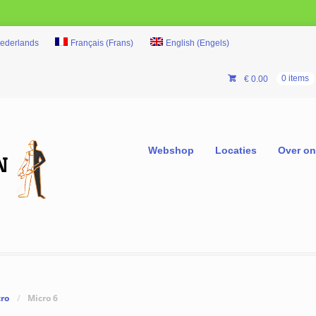
ederlands
Français
(
Frans
)
English
(
Engels
)
€
0.00
0 items
Webshop
Locaties
Over o
cro
/
Micro 6