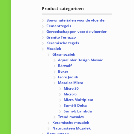
Product categorieen
Bouwmaterialen voor de vloerder
Cementtegels
Gereedschappen voor de vloerder
Granito Terrazzo
Keramische tegels
Mozaïek
Glasmozaïek
AquaColor Design Mosaic
Bärwolf
Boxer
Fiore Jadidi
Mosaico Micro
Micro 30
Micro 6
Micro Multiplem
Sumi-E Delta
Sumi-E Lambda
Trend mosaics
Keramische mozaïek
Natuursteen Mozaïek
Natuursteen