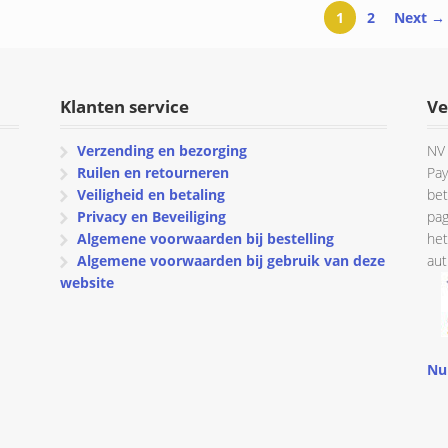
1
2
Next →
Klanten service
Ve
Verzending en bezorging
NV 
Ruilen en retourneren
Pay
Veiligheid en betaling
bet
Privacy en Beveiliging
pag
Algemene voorwaarden bij bestelling
het
Algemene voorwaarden bij gebruik van deze
aut
website
Nu