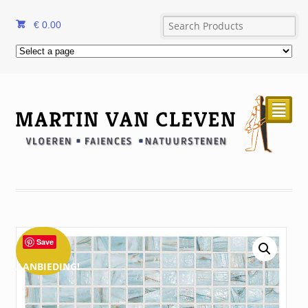
€
0.00
²
Save
AANBIEDING!