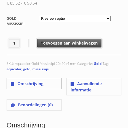
Prijsklasse:
€
85.62
-
€
90.64
€ 85.62
tot
GOLD
€ 90.64
MISSISSIPI
Mississipi 20x20x4 mm aantal
Toevoegen aan winkelwagen
SKU:
Aquacolor Gold Mississipi 20x20x4 mm
Categorie:
Gold
Tags:
aqucolor
,
gold
,
mississipi
Omschrijving
Aanvullende
informatie
Beoordelingen (0)
Omschrijving