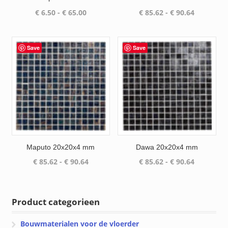
Prijsklasse:
Prijsklass
€
6.50
-
€
65.00
€
85.62
-
€
90.64
€ 6.50
€ 85.62
tot
tot
€ 65.00
€ 90.64
Save
Save
Maputo 20x20x4 mm
Dawa 20x20x4 mm
Prijsklasse:
Prijsklass
€
85.62
-
€
90.64
€
85.62
-
€
90.64
€ 85.62
€ 85.62
tot
tot
€ 90.64
€ 90.64
Product categorieen
Bouwmaterialen voor de vloerder