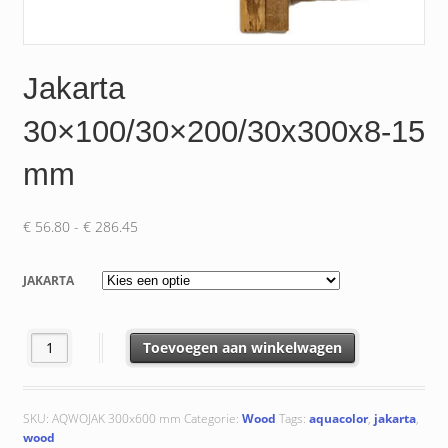
Jakarta
30×100/30×200/30x300x8-15
mm
Prijsklasse:
€
56.80
-
€
286.45
€ 56.80
tot
JAKARTA
€ 286.45
Jakarta 30x100/30x200/30x300x8-15 mm aantal
Toevoegen aan winkelwagen
SKU:
AQWOJAK 300x600 mm
Categorie:
Wood
Tags:
aquacolor
,
jakarta
,
wood