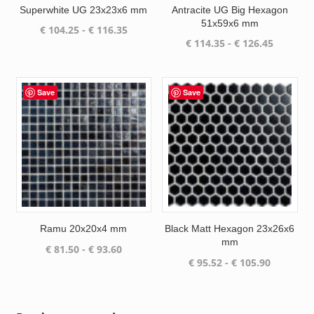
Superwhite UG 23x23x6 mm
Antracite UG Big Hexagon
51x59x6 mm
Prijsklasse:
€
104.25
-
€
116.35
Prijsklas
€
114.35
-
€
126.45
€ 104.25
€ 114.35
tot
tot
€ 116.35
€ 126.45
Save
Save
Ramu 20x20x4 mm
Black Matt Hexagon 23x26x6
mm
Prijsklasse:
€
81.50
-
€
93.60
Prijsklas
€
95.52
-
€
105.90
€ 81.50
€ 95.52
tot
tot
€ 93.60
€ 105.90