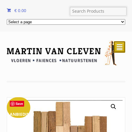
€
0.00
²
Save
AANBIEDING!