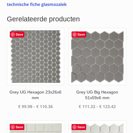
technische fiche glasmozaïek
Gerelateerde producten
Save
Save
Grey UG Hexagon 23x26x6
Grey UG Big Hexagon
mm
51x59x6 mm
Prijsklasse:
Prijsklas
€
99.98
-
€
110.36
€
111.32
-
€
123.42
€ 99.98
€ 111.32
tot
tot
€ 110.36
€ 123.42
Save
Save