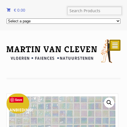
€
0.00
²
Save
AANBIEDING!