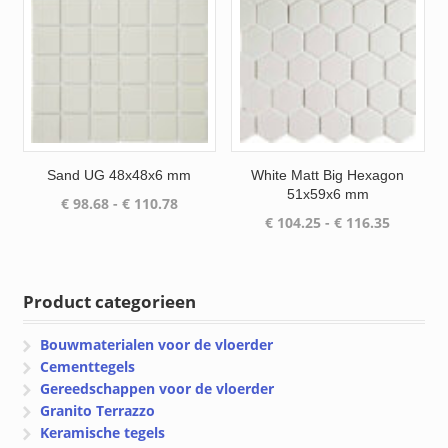
Sand UG 48x48x6 mm
White Matt Big Hexagon
51x59x6 mm
Prijsklasse:
€
98.68
-
€
110.78
Prijsklas
€
104.25
-
€
116.35
€ 98.68
€ 104.25
tot
tot
€ 110.78
€ 116.35
Product categorieen
Bouwmaterialen voor de vloerder
Cementtegels
Gereedschappen voor de vloerder
Granito Terrazzo
Keramische tegels