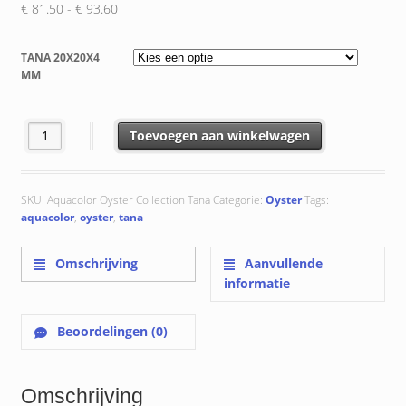
Prijsklasse:
€
81.50
-
€
93.60
€ 81.50
tot
TANA 20X20X4
€ 93.60
MM
Tana 20x20x4 mm aantal
Toevoegen aan winkelwagen
SKU:
Aquacolor Oyster Collection Tana
Categorie:
Oyster
Tags:
aquacolor
,
oyster
,
tana
Omschrijving
Aanvullende
informatie
Beoordelingen (0)
Omschrijving