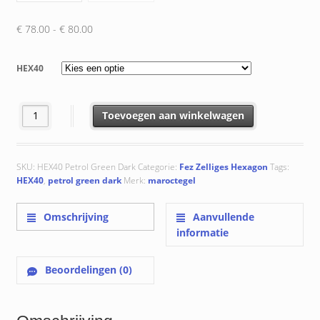
Prijsklasse:
€
78.00
-
€
80.00
€ 78.00
tot
HEX40
€ 80.00
HEX40 Petrol Green Dark aantal
Toevoegen aan winkelwagen
SKU:
HEX40 Petrol Green Dark
Categorie:
Fez Zelliges Hexagon
Tags:
HEX40
,
petrol green dark
Merk:
maroctegel
Omschrijving
Aanvullende
informatie
Beoordelingen (0)