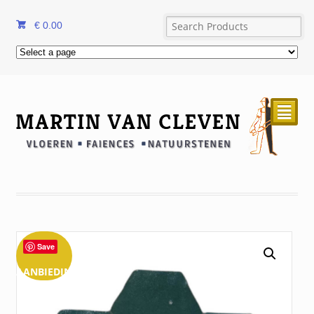
€
0.00
²
Save
AANBIEDING!