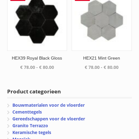
HEX39 Royal Black Gloss
HEX21 Mint Green
Prijsklasse:
Prijsklass
€
78.00
-
€
80.00
€
78.00
-
€
80.00
€ 78.00
€ 78.00
tot
tot
€ 80.00
€ 80.00
Product categorieen
Bouwmaterialen voor de vloerder
Cementtegels
Gereedschappen voor de vloerder
Granito Terrazzo
Keramische tegels