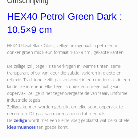
Omschrijving
HEX40 Petrol Green Dark :
10.5×9 cm
HEX40 Royal Black Gloss, zellige hexagonaal in petroleum
donker groen mix kleur, formaat 10.5×9 cm , gekapte kanten.
De zellige (zillij tegel) is te verkrijgen in warme tinten, semi-
transparant of vol van kleur die subtiel variëren in diepte en
reflexie. Traditionele zillij passen zowel in een modern als in een
landelijke interieur. Elke tegel is uniek en onregelmatig van
oppervlak. Zellige is het tegenovergestelde van “saai”, uniforme
industriële tegels.
Zelliges kunnen worden gebruikt om elke soort oppervlak te
decoreren. Dit gaat van muren,vloeren tot meubels.
De
zellige
wordt met een kleine voeg geplaatst wat de subtiele
kleurnuances
ten goede komt.