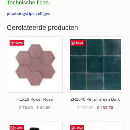
Technische fiche.
plaatsingstips zelliges
Gerelateerde producten
Save
Save
HEX19 Power Rose
ZR1040 Petrol Green Dark
Prijsklasse:
Oorspronkelijke
Huidige
€
78.00
-
€
80.00
€
157.25
€
133.70
€ 78.00
prijs
prijs
tot
was:
is:
€ 80.00
€ 157.25.
€ 133.70
Save
Save