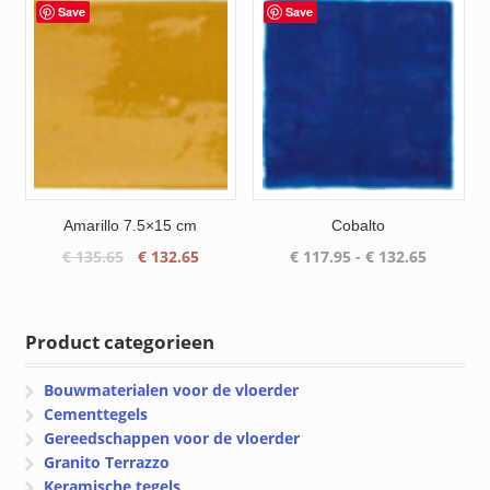
€ 112.85.
€ 107.50.
€ 158.18.
€ 150.35
Save
Save
Amarillo 7.5×15 cm
Cobalto
Oorspronkelijke
Huidige
Prijsklas
€
135.65
€
132.65
€
117.95
-
€
132.65
prijs
prijs
€ 117.95
was:
is:
tot
€ 135.65.
€ 132.65.
€ 132.65
Product categorieen
Bouwmaterialen voor de vloerder
Cementtegels
Gereedschappen voor de vloerder
Granito Terrazzo
Keramische tegels