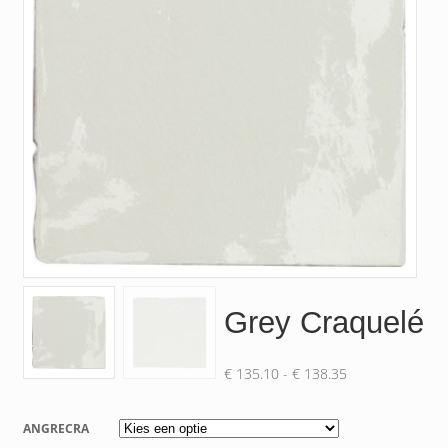
Grey Craquelé
Prijsklasse:
€
135.10
-
€
138.35
€ 135.10
tot
ANGRECRA
€ 138.35