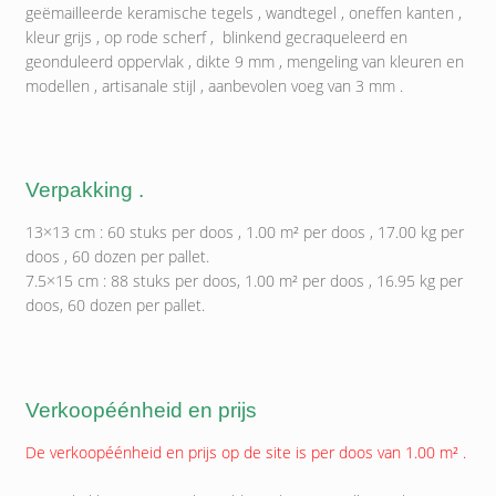
geëmailleerde keramische tegels , wandtegel , oneffen kanten ,
kleur grijs , op rode scherf , blinkend gecraqueleerd en
geonduleerd oppervlak , dikte 9 mm , mengeling van kleuren en
modellen , artisanale stijl , aanbevolen voeg van 3 mm .
Verpakking .
13×13 cm : 60 stuks per doos , 1.00 m² per doos , 17.00 kg per
doos , 60 dozen per pallet.
7.5×15 cm : 88 stuks per doos, 1.00 m² per doos , 16.95 kg per
doos, 60 dozen per pallet.
Verkoopéénheid en prijs
De verkoopéénheid en prijs op de site is per doos van 1.00 m² .