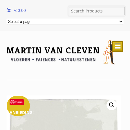
€
0.00
²
Save
AANBIEDING!