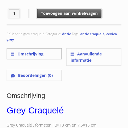
Grey Craquelé aantal
Toevoegen aan winkelwagen
SKU:
antic grey craquelé
Categorie:
Antic
Tags:
antic craquelé
,
cevica
,
grey
Omschrijving
Aanvullende
informatie
Beoordelingen (0)
Omschrijving
Grey Craquelé
Grey Craquelé , formaten 13×13 cm en 7.5×15 cm ,