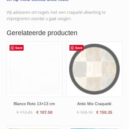
Wij adviseren om tegels met een craquelé-afwerking te
impregneren voordat u gaat voegen.
Gerelateerde producten
Save
Save
Blanco Roto 13×13 cm
Antic Mix Craquelé
Oorspronkelijke
Huidige
Oorspronkelijke
Huidige
€
112.85
€
107.50
€
158.18
€
150.35
prijs
prijs
prijs
prijs
was:
is:
was:
is: