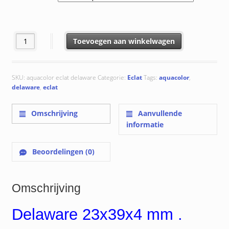
€ 333.63
Delaware 23x39x4 mm aantal
Toevoegen aan winkelwagen
SKU:
aquacolor eclat delaware
Categorie:
Eclat
Tags:
aquacolor
,
delaware
,
eclat
Omschrijving
Aanvullende
informatie
Beoordelingen (0)
Omschrijving
Delaware 23x39x4 mm .