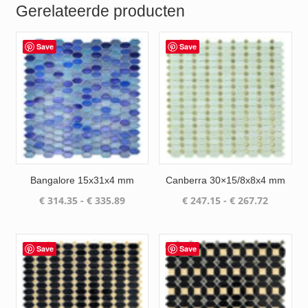
Gerelateerde producten
Save
Save
Bangalore 15x31x4 mm
Canberra 30×15/8x8x4 mm
Prijsklasse:
Prijsklas
€
314.35
-
€
335.89
€
247.15
-
€
267.72
€ 314.35
€ 247.15
tot
tot
€ 335.89
€ 267.72
Save
Save