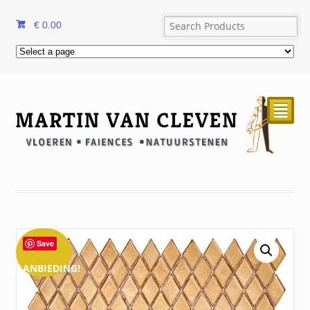
€
0.00
²
Save
AANBIEDING!