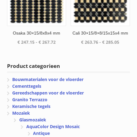
Osaka 30×15/8x8x4 mm
Cali 30×15/8×8/15x15x4 mm
Prijsklasse:
Prijsklas
€
247.15
-
€
267.72
€
263.76
-
€
285.05
€ 247.15
€ 263.76
tot
tot
€ 267.72
€ 285.05
Product categorieen
Bouwmaterialen voor de vloerder
Cementtegels
Gereedschappen voor de vloerder
Granito Terrazzo
Keramische tegels
Mozaïek
Glasmozaïek
AquaColor Design Mosaic
Antique