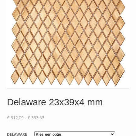
Delaware 23x39x4 mm
Prijsklasse:
€
312.09
-
€
333.63
€ 312.09
tot
DELAWARE