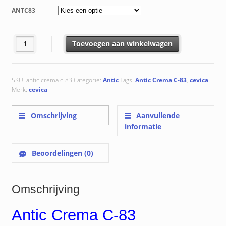
tot
ANTC83
€ 111.90
Crema C-83 aantal
Toevoegen aan winkelwagen
SKU:
antic crema c-83
Categorie:
Antic
Tags:
Antic Crema C-83
,
cevica
Merk:
cevica
Omschrijving
Aanvullende
informatie
Beoordelingen (0)
Omschrijving
Antic Crema C-83