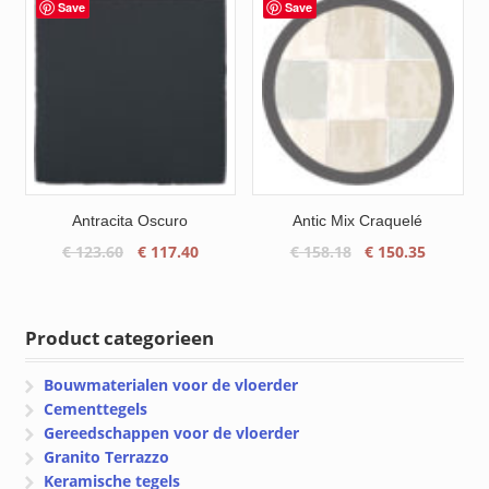
€ 138.36
€ 139.65.
€ 132.65
Save
Save
Antracita Oscuro
Antic Mix Craquelé
Oorspronkelijke
Huidige
Oorspronkelijke
Huidige
€
123.60
€
117.40
€
158.18
€
150.35
prijs
prijs
prijs
prijs
was:
is:
was:
is:
€ 123.60.
€ 117.40.
€ 158.18.
€ 150.35
Product categorieen
Bouwmaterialen voor de vloerder
Cementtegels
Gereedschappen voor de vloerder
Granito Terrazzo
Keramische tegels