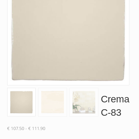
Crema
C-83
Prijsklasse:
€
107.50
-
€
111.90
€ 107.50