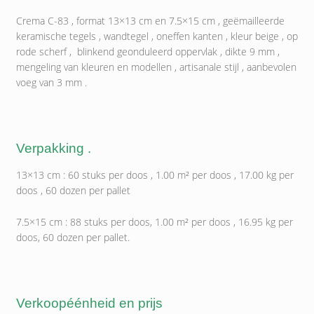
Crema C-83 , format 13×13 cm en 7.5×15 cm , geëmailleerde
keramische tegels , wandtegel , oneffen kanten , kleur beige , op
rode scherf , blinkend geonduleerd oppervlak , dikte 9 mm ,
mengeling van kleuren en modellen , artisanale stijl , aanbevolen
voeg van 3 mm .
Verpakking .
13×13 cm : 60 stuks per doos , 1.00 m² per doos , 17.00 kg per
doos , 60 dozen per pallet
7.5×15 cm : 88 stuks per doos, 1.00 m² per doos , 16.95 kg per
doos, 60 dozen per pallet.
Verkoopéénheid en prijs