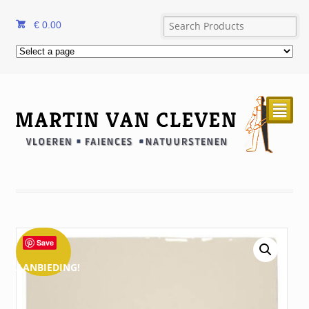
€
0.00
²
Save
AANBIEDING!