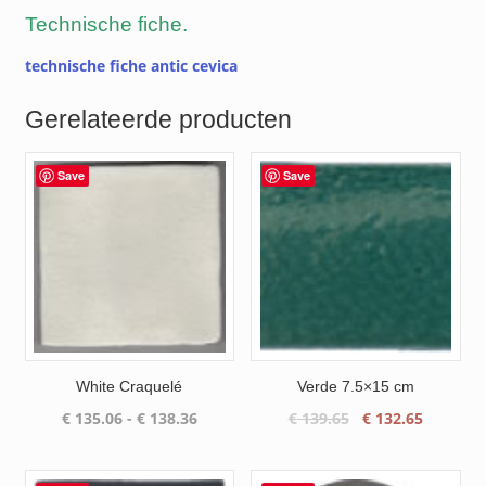
Technische fiche.
technische fiche antic cevica
Gerelateerde producten
Save
Save
White Craquelé
Verde 7.5×15 cm
Prijsklasse:
Oorspronkelijke
Huidige
€
135.06
-
€
138.36
€
139.65
€
132.65
€ 135.06
prijs
prijs
tot
was:
is: