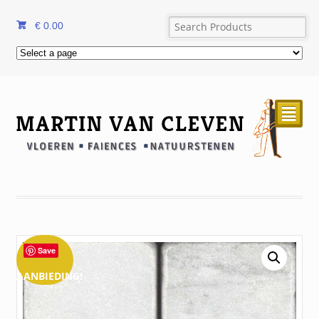
€
0.00
²
Save
AANBIEDING!