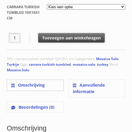
tot
CARRARA TURKISH
€ 35.70
TUMBLED 10X10X1
CM
Carrara Turkish Tumbled 10x10x1 cm aantal
Toevoegen aan winkelwagen
SKU:
carrara turkish tumbled 10x10x1 cm
Categorieën:
Mosaico Solo
,
Turkije
Tags:
carrara turkish tumbled
,
mosaico solo
,
turkey
Merk:
Mosaico Solo
Omschrijving
Aanvullende
informatie
Beoordelingen (0)
Omschrijving