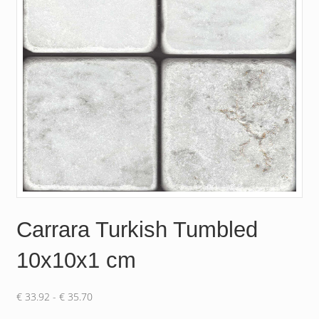
Carrara Turkish Tumbled
10x10x1 cm
Prijsklasse:
€
33.92
-
€
35.70
€ 33.92