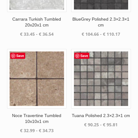
Carrara Turkish Tumbled
BlueGrey Polished 2.3×2.3×1
20x20x1 cm
cm
Prijsklasse:
Prijsklas
€
33.45
-
€
36.54
€
104.66
-
€
110.17
€ 33.45
€ 104.66
tot
tot
€ 36.54
€ 110.17
Save
Save
Noce Travertine Tumbled
Tuana Polished 2.3×2.3×1 cm
10x10x1 cm
Prijsklass
€
90.25
-
€
95.81
Prijsklasse:
€
32.99
-
€
34.73
€ 90.25
€ 32.99
tot