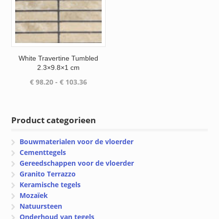
White Travertine Tumbled
2.3×9.8×1 cm
Prijsklasse:
€
98.20
-
€
103.36
€ 98.20
tot
€ 103.36
Product categorieen
Bouwmaterialen voor de vloerder
Cementtegels
Gereedschappen voor de vloerder
Granito Terrazzo
Keramische tegels
Mozaïek
Natuursteen
Onderhoud van tegels