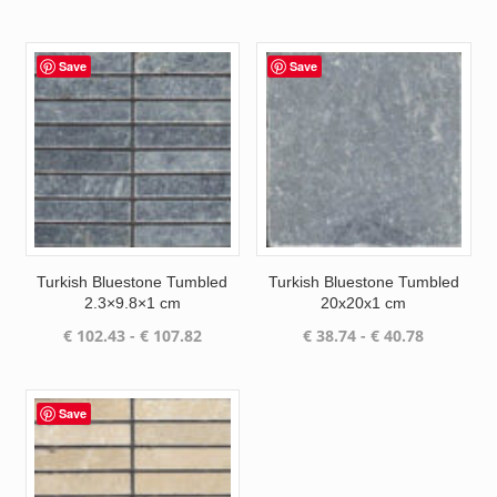
€ 87.04
tot
tot
€ 95.81
€ 91.60
Save
Save
Turkish Bluestone Tumbled
Turkish Bluestone Tumbled
2.3×9.8×1 cm
20x20x1 cm
Prijsklasse:
Prijsklass
€
102.43
-
€
107.82
€
38.74
-
€
40.78
€ 102.43
€ 38.74
tot
tot
€ 107.82
€ 40.78
Save