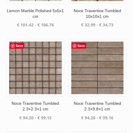
Lemon Marble Polished 5x5x1
Noce Travertine Tumbled
cm
10x10x1 cm
Prijsklasse:
Prijsklass
€
101.42
-
€
106.76
€
32.99
-
€
34.73
€ 101.42
€ 32.99
tot
tot
€ 106.76
€ 34.73
Save
Save
Noce Travertine Tumbled
Noce Travertine Tumbled
2.3×2.3×1 cm
2.3×9.8×1 cm
Prijsklasse:
Prijsklass
€
94.20
-
€
99.15
€
94.20
-
€
99.16
€ 94.20
€ 94.20
tot
tot