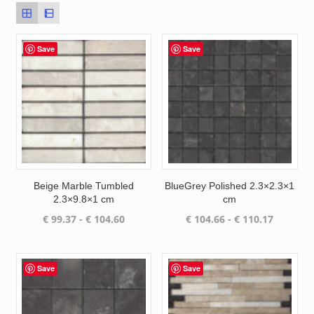
Save
Save
Beige Marble Tumbled
BlueGrey Polished 2.3×2.3×1
2.3×9.8×1 cm
cm
Prijsklasse:
Prijsklas
€
99.37
-
€
104.60
€
104.66
-
€
110.17
€ 99.37
€ 104.66
tot
tot
€ 104.60
€ 110.17
Save
Save