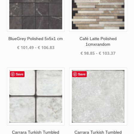
BlueGrey Polished 5x5x1 cm
Café Latte Polished
1cmxrandom
Prijsklasse:
€
101.49
-
€
106.83
Prijsklas
€
98.85
-
€
103.37
€ 101.49
€ 98.85
tot
tot
€ 106.83
€ 103.37
Save
Save
Carrara Turkish Tumbled
Carrara Turkish Tumbled