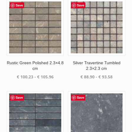
€ 99.15
€ 99.16
Save
Save
Rustic Green Polished 2.3×4.8
Silver Travertine Tumbled
cm
2.3×2.3 cm
Prijsklasse:
Prijsklass
€
100.23
-
€
105.96
€
88.90
-
€
93.58
€ 100.23
€ 88.90
tot
tot
€ 105.96
€ 93.58
Save
Save