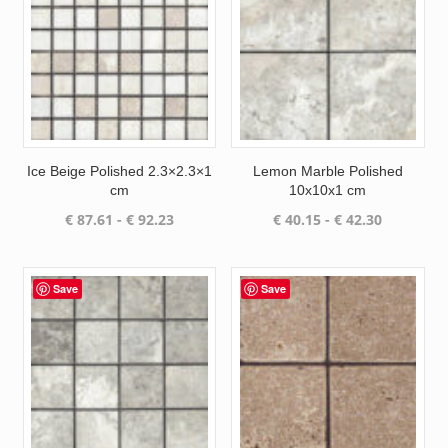
Ice Beige Polished 2.3×2.3×1
Lemon Marble Polished
cm
10x10x1 cm
Prijsklasse:
Prijsklass
€
87.61
-
€
92.23
€
40.15
-
€
42.30
€ 87.61
€ 40.15
tot
tot
€ 92.23
€ 42.30
Save
Save