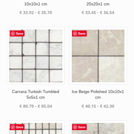
10x10x1 cm
20x20x1 cm
Prijsklasse:
Prijsklass
€
33.92
-
€
35.70
€
33.45
-
€
36.54
€ 33.92
€ 33.45
tot
tot
€ 35.70
€ 36.54
Save
Save
Carrara Turkish Tumbled
Ice Beige Polished 10x10x1
5x5x1 cm
cm
Prijsklasse:
Prijsklass
€
80.79
-
€
85.04
€
40.15
-
€
42.30
€ 80.79
€ 40.15
tot
tot
€ 85.04
€ 42.30
Save
Save