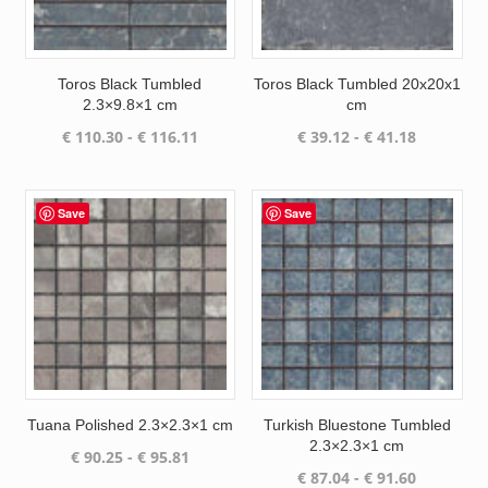
Toros Black Tumbled
Toros Black Tumbled 20x20x1
2.3×9.8×1 cm
cm
Prijsklasse:
Prijsklass
€
110.30
-
€
116.11
€
39.12
-
€
41.18
€ 110.30
€ 39.12
tot
tot
€ 116.11
€ 41.18
Save
Save
Tuana Polished 2.3×2.3×1 cm
Turkish Bluestone Tumbled
2.3×2.3×1 cm
Prijsklasse:
€
90.25
-
€
95.81
Prijsklass
€
87.04
-
€
91.60
€ 90.25