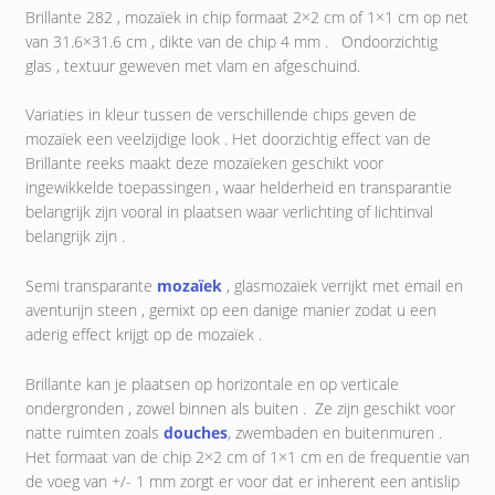
Brillante 282 , mozaïek in chip formaat 2×2 cm of 1×1 cm op net
van 31.6×31.6 cm , dikte van de chip 4 mm . Ondoorzichtig
glas , textuur geweven met vlam en afgeschuind.
Variaties in kleur tussen de verschillende chips geven de
mozaïek een veelzijdige look . Het doorzichtig effect van de
Brillante reeks maakt deze mozaïeken geschikt voor
ingewikkelde toepassingen , waar helderheid en transparantie
belangrijk zijn vooral in plaatsen waar verlichting of lichtinval
belangrijk zijn .
Semi transparante
mozaïek
, glasmozaïek verrijkt met email en
aventurijn steen , gemixt op een danige manier zodat u een
aderig effect krijgt op de mozaïek .
Brillante kan je plaatsen op horizontale en op verticale
ondergronden , zowel binnen als buiten . Ze zijn geschikt voor
natte ruimten zoals
douches
, zwembaden en buitenmuren .
Het formaat van de chip 2×2 cm of 1×1 cm en de frequentie van
de voeg van +/- 1 mm zorgt er voor dat er inherent een antislip