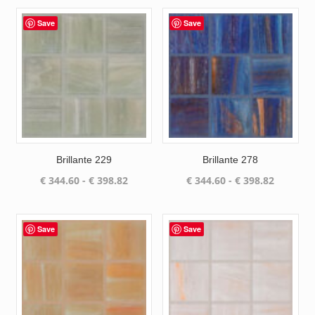
Save
Save
Brillante 229
Brillante 278
Prijsklasse:
Prijsklas
€
344.60
-
€
398.82
€
344.60
-
€
398.82
€ 344.60
€ 344.60
tot
tot
€ 398.82
€ 398.82
Save
Save