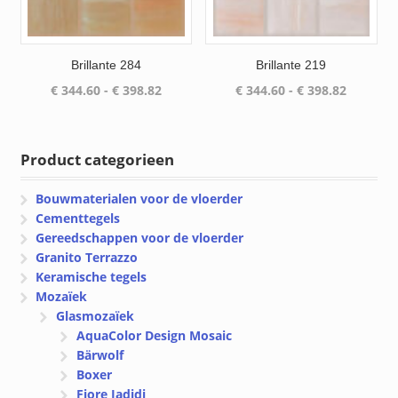
Brillante 284
Brillante 219
Prijsklasse:
Prijsklas
€
344.60
-
€
398.82
€
344.60
-
€
398.82
€ 344.60
€ 344.60
tot
tot
€ 398.82
€ 398.82
Product categorieen
Bouwmaterialen voor de vloerder
Cementtegels
Gereedschappen voor de vloerder
Granito Terrazzo
Keramische tegels
Mozaïek
Glasmozaïek
AquaColor Design Mosaic
Bärwolf
Boxer
Fiore Jadidi