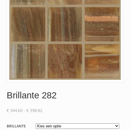
Brillante 282
Prijsklasse:
€
344.60
-
€
398.82
€ 344.60
tot
BRILLANTE
€ 398.82