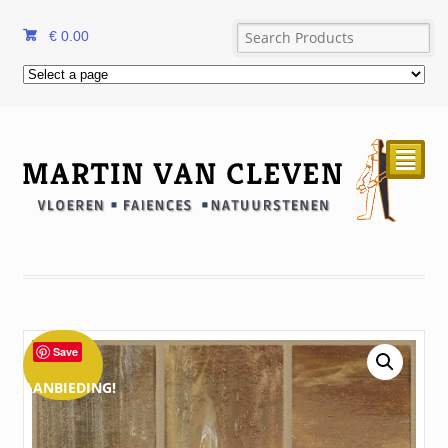
€
0.00
²
Save
AANBIEDING!