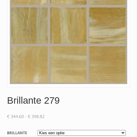
Brillante 279
Prijsklasse:
€
344.60
-
€
398.82
€ 344.60
tot
BRILLANTE
€ 398.82