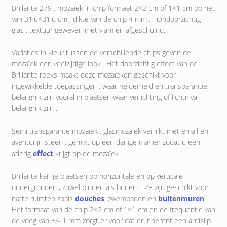
Brillante 279 , mozaïek in chip formaat 2×2 cm of 1×1 cm op net
van 31.6×31.6 cm , dikte van de chip 4 mm . Ondoorzichtig
glas , textuur geweven met vlam en afgeschuind.
Variaties in kleur tussen de verschillende chips geven de
mozaïek een veelzijdige look . Het doorzichtig effect van de
Brillante reeks maakt deze mozaïeken geschikt voor
ingewikkelde toepassingen , waar helderheid en transparantie
belangrijk zijn vooral in plaatsen waar verlichting of lichtinval
belangrijk zijn .
Semi transparante mozaïek , glasmozaïek verrijkt met email en
aventurijn steen , gemixt op een danige manier zodat u een
aderig
effect
krijgt op de mozaïek .
Brillante kan je plaatsen op horizontale en op verticale
ondergronden , zowel binnen als buiten . Ze zijn geschikt voor
natte ruimten zoals
douches
, zwembaden en
buitenmuren
.
Het formaat van de chip 2×2 cm of 1×1 cm en de frequentie van
de voeg van +/- 1 mm zorgt er voor dat er inherent een antislip