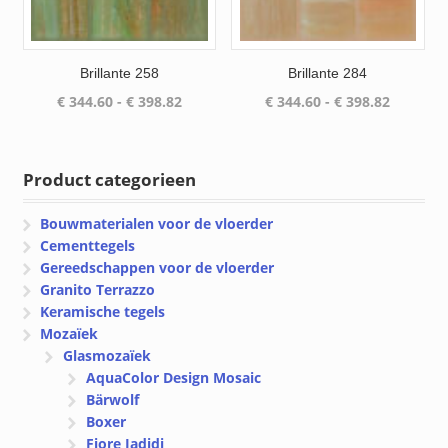
Brillante 258
Brillante 284
Prijsklasse:
Prijsklas
€
344.60
-
€
398.82
€
344.60
-
€
398.82
€ 344.60
€ 344.60
tot
tot
€ 398.82
€ 398.82
Product categorieen
Bouwmaterialen voor de vloerder
Cementtegels
Gereedschappen voor de vloerder
Granito Terrazzo
Keramische tegels
Mozaïek
Glasmozaïek
AquaColor Design Mosaic
Bärwolf
Boxer
Fiore Jadidi