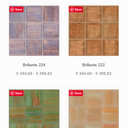
Save
Save
Brillante 224
Brillante 222
Prijsklasse:
Prijsklas
€
344.60
-
€
398.82
€
344.60
-
€
398.82
€ 344.60
€ 344.60
tot
tot
€ 398.82
€ 398.82
Save
Save