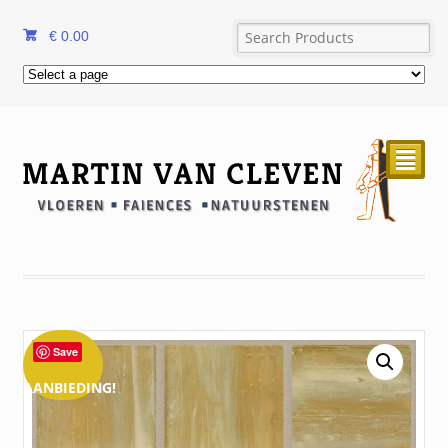
€
0.00
²
Save
AANBIEDING!